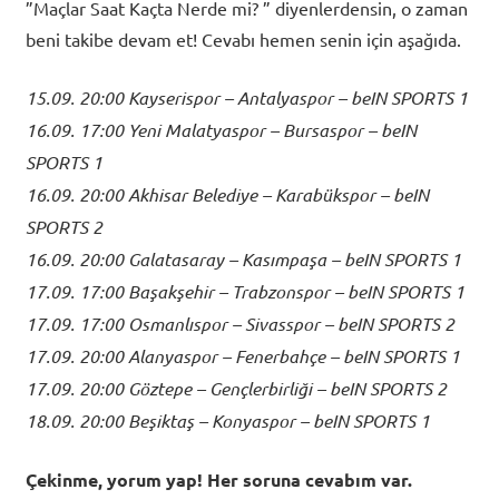
”Maçlar Saat Kaçta Nerde mi? ” diyenlerdensin, o zaman
beni takibe devam et! Cevabı hemen senin için aşağıda.
15.09. 20:00 Kayserispor – Antalyaspor – beIN SPORTS 1
16.09. 17:00 Yeni Malatyaspor – Bursaspor – beIN
SPORTS 1
16.09. 20:00 Akhisar Belediye – Karabükspor – beIN
SPORTS 2
16.09. 20:00 Galatasaray – Kasımpaşa – beIN SPORTS 1
17.09. 17:00 Başakşehir – Trabzonspor – beIN SPORTS 1
17.09. 17:00 Osmanlıspor – Sivasspor – beIN SPORTS 2
17.09. 20:00 Alanyaspor – Fenerbahçe – beIN SPORTS 1
17.09. 20:00 Göztepe – Gençlerbirliği – beIN SPORTS 2
18.09. 20:00 Beşiktaş – Konyaspor – beIN SPORTS 1
Çekinme, yorum yap! Her soruna cevabım var.