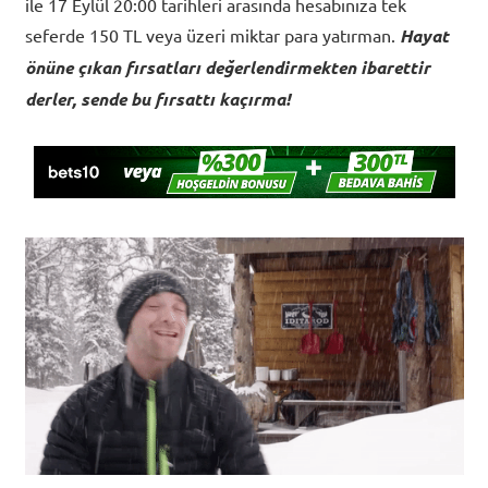
ile 17 Eylül 20:00 tarihleri arasında hesabınıza tek
seferde 150 TL veya üzeri miktar para yatırman.
Hayat
önüne çıkan fırsatları değerlendirmekten ibarettir
derler, sende bu fırsattı kaçırma!