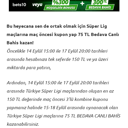
Bu heyecana sen de ortak olmak için Süper Lig
maçlarına maç öncesi kupon yap 75 TL Bedava Canlı
Bahis kazan!
Öncelikle 14 Eylül 15:00 ile 17 Eylül 20:00 tarihleri
arasında hesabınıza tek seferde 150 TL ve ya üzeri
miktarda para yatırın,
Ardından, 14 Eylül 15:00 ile 17 Eylül 20:00 tarihleri
arasında Türkiye Süper Ligi maçlarından oluşan en az
150 TL değerinde maç öncesi 3’lü kombine kuponu
yapmanız halinde 15-18 Eylül arasında oynanacak olan
Türkiye Süper Ligi maçlarına 75 TL BEDAVA CANLI BAHİS
kazanabilirsiniz.