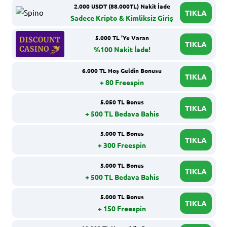
2.000 USDT (88.000TL) Nakit İade
TIKLA
Sadece Kripto & Kimliksiz Giriş
5.000 TL 'Ye Varan
TIKLA
%100 Nakit İade!
6.000 TL Hoş Geldin Bonusu
TIKLA
+ 80 Freespin
5.050 TL Bonus
TIKLA
+ 500 TL Bedava Bahis
5.000 TL Bonus
TIKLA
+ 300 Freespin
5.000 TL Bonus
TIKLA
+ 500 TL Bedava Bahis
5.000 TL Bonus
TIKLA
+ 150 Freespin