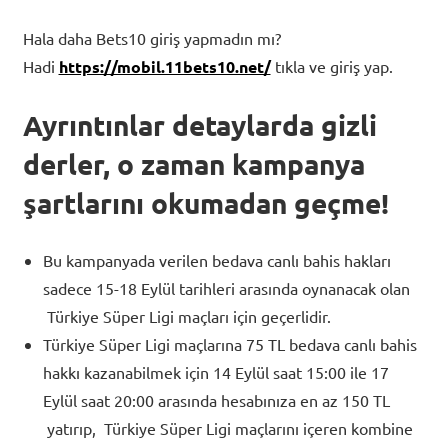
Hala daha Bets10 giriş yapmadın mı?
Hadi
https://mobil.11bets10.net/
tıkla ve giriş yap.
Ayrıntınlar detaylarda gizli
derler, o zaman kampanya
şartlarını okumadan geçme!
Bu kampanyada verilen bedava canlı bahis hakları
sadece 15-18 Eylül tarihleri arasında oynanacak olan
Türkiye Süper Ligi maçları için geçerlidir.
Türkiye Süper Ligi maçlarına 75 TL bedava canlı bahis
hakkı kazanabilmek için 14 Eylül saat 15:00 ile 17
Eylül saat 20:00 arasında hesabınıza en az 150 TL
yatırıp, Türkiye Süper Ligi maçlarını içeren kombine