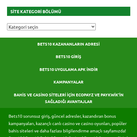
Arşiv
Bölümü
SITE KATEGORI BÖLÜMÜ
Site
Kategori
Bölümü
BETS10 KAZANANLARIN ADRESI
BETS10 GIRIŞ
BETS10 UYGULAMA APK İNDIR
KAMPANYALAR
BAHIS VE CASINO SITELERI IÇIN ECOPAYZ VE PAYKWIK’IN
SAĞLADIĞI AVANTAJLAR
Bets10 sorunsuz giriş, güncel adresler, kazandıran bonus
kampanyaları, kazançlı canlı casino ve casino oyunları, popüler
bahis siteleri ve daha fazlası bilgilendirme amaçlı sayfamızda!