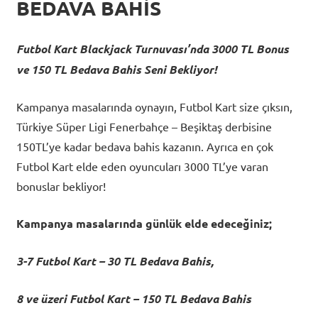
BEDAVA BAHİS
Futbol Kart Blackjack Turnuvası’nda 3000 TL Bonus
ve 150 TL Bedava Bahis Seni Bekliyor!
Kampanya masalarında oynayın, Futbol Kart size çıksın,
Türkiye Süper Ligi Fenerbahçe – Beşiktaş derbisine
150TL’ye kadar bedava bahis kazanın. Ayrıca en çok
Futbol Kart elde eden oyuncuları 3000 TL’ye varan
bonuslar bekliyor!
Kampanya masalarında günlük elde edeceğiniz;
3-7 Futbol Kart – 30 TL Bedava Bahis,
8 ve üzeri Futbol Kart – 150 TL Bedava Bahis