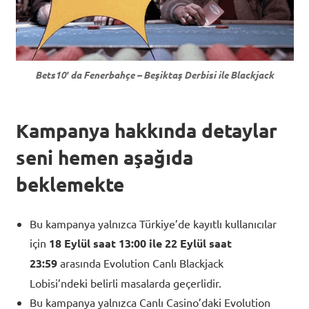
Bets10′ da Fenerbahçe – Beşiktaş Derbisi ile Blackjack
Kampanya hakkında detaylar
seni hemen aşağıda
beklemekte
Bu kampanya yalnızca Türkiye’de kayıtlı kullanıcılar
için
18 Eylül saat 13:00 ile 22 Eylül saat
23:59
arasında Evolution Canlı Blackjack
Lobisi’ndeki belirli masalarda geçerlidir.
Bu kampanya yalnızca Canlı Casino’daki Evolution