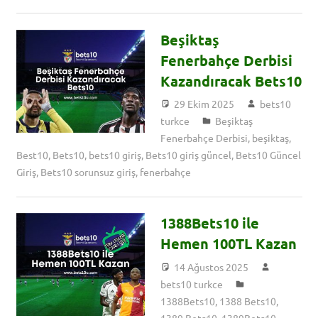
Beşiktaş
Fenerbahçe Derbisi
Kazandıracak Bets10
29 Ekim 2025
bets10
turkce
Beşiktaş
Fenerbahçe Derbisi
,
beşiktaş
,
Best10
,
Bets10
,
bets10 giriş
,
Bets10 giriş güncel
,
Bets10 Güncel
Giriş
,
Bets10 sorunsuz giriş
,
fenerbahçe
1388Bets10 ile
Hemen 100TL Kazan
14 Ağustos 2025
bets10 turkce
1388Bets10
,
1388 Bets10
,
1389 Bets10
,
1389Bets10
,