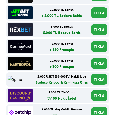
20.000 TL Bonus
TIKLA
+ 5.000 TL Bedava Bahis
5.000 TL Bonus
TIKLA
5.000 TL Bedava Bahis
12.000 TL Bonus
TIKLA
+ 120 Freespin
20.000 TL Bonus
TIKLA
+ 200 Freespin
2.000 USDT (88.000TL) Nakit İade
TIKLA
Sadece Kripto & Kimliksiz Giriş
5.000 TL 'Ye Varan
TIKLA
%100 Nakit İade!
6.000 TL Hoş Geldin Bonusu
TIKLA