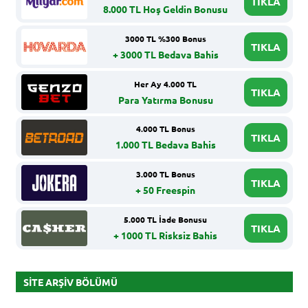
TIKLA
8.000 TL Hoş Geldin Bonusu
3000 TL %300 Bonus
TIKLA
+ 3000 TL Bedava Bahis
Her Ay 4.000 TL
TIKLA
Para Yatırma Bonusu
4.000 TL Bonus
TIKLA
1.000 TL Bedava Bahis
3.000 TL Bonus
TIKLA
+ 50 Freespin
5.000 TL İade Bonusu
TIKLA
+ 1000 TL Risksiz Bahis
SITE ARŞIV BÖLÜMÜ