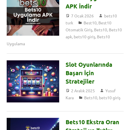
APK İndir
7 Ocak 2026
bets10
turk
Best10
,
Best10
Otomatik Giriş
,
Bets10
,
Bets10
apk
,
bets10 giriş
,
Bets10
Uygulama
Slot Oyunlarında
Başarı İçin
Stratejiler
2 Aralık 2025
Yusuf
Kara
Bets10
,
bets10 giriş
Bets10 Ekstra Oran