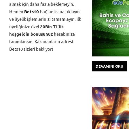
almak için daha fazla beklemeyin.
Hemen
Bets10
bağlantısına tıklayın
ve üyelik işlemlerinizi tamamlayın, ilk
üyeliğinize özel
20Bin TL'lik
hoşgeldin bonusunuz
hesabınıza
tanımlansın. Kazananların adresi
Bets10 sizleri bekliyor!
DEVAMINI OKU