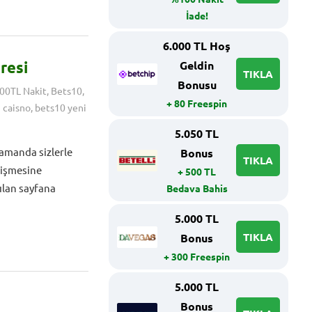
İade!
6.000 TL Hoş
resi
Geldin
TIKLA
Bonusu
00TL Nakit
,
Bets10
,
+ 80 Freespin
 caisno
,
bets10 yeni
5.050 TL
amanda sizlerle
Bonus
TIKLA
ğişmesine
+ 500 TL
nılan sayfana
Bedava Bahis
5.000 TL
TIKLA
Bonus
+ 300 Freespin
5.000 TL
Bonus