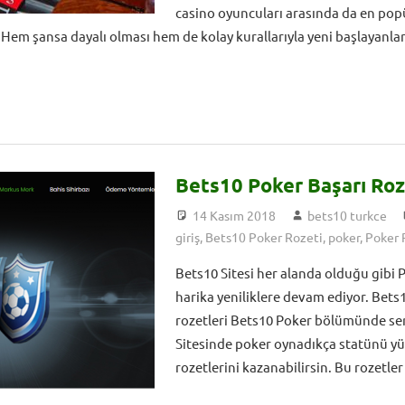
casino oyuncuları arasında da en pop
. Hem şansa dayalı olması hem de kolay kurallarıyla yeni başlayanla
Bets10 Poker Başarı Roz
14 Kasım 2018
bets10 turkce
giriş
,
Bets10 Poker Rozeti
,
poker
,
Poker 
Bets10 Sitesi her alanda olduğu gibi 
harika yeniliklere devam ediyor. Bets
rozetleri Bets10 Poker bölümünde sen
Sitesinde poker oynadıkça statünü yük
rozetlerini kazanabilirsin. Bu rozetler