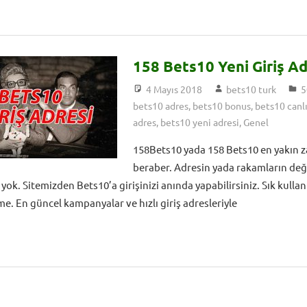
158 Bets10 Yeni Giriş Ad
4 Mayıs 2018
bets10 turk
5
bets10 adres
,
bets10 bonus
,
bets10 canlı
adres
,
bets10 yeni adresi
,
Genel
158Bets10 yada 158 Bets10 en yakın z
beraber. Adresin yada rakamların de
ok. Sitemizden Bets10’a girişinizi anında yapabilirsiniz. Sık kulla
e. En güncel kampanyalar ve hızlı giriş adresleriyle