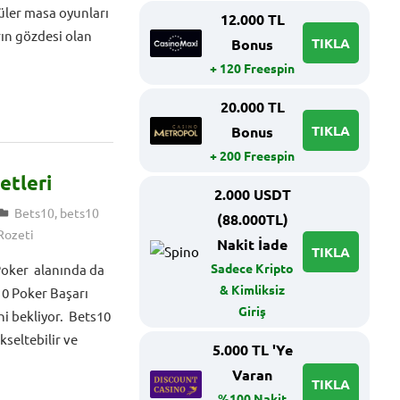
üler masa oyunları
12.000 TL
rın gözdesi olan
TIKLA
Bonus
+ 120 Freespin
20.000 TL
TIKLA
Bonus
+ 200 Freespin
etleri
2.000 USDT
Bets10
,
bets10
(88.000TL)
Rozeti
Nakit İade
TIKLA
Sadece Kripto
Poker alanında da
& Kimliksiz
10 Poker Başarı
Giriş
i bekliyor. Bets10
seltebilir ve
5.000 TL 'Ye
Varan
TIKLA
%100 Nakit