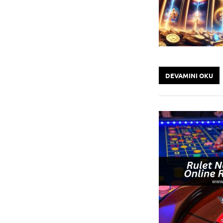
DEVAMINI OKU