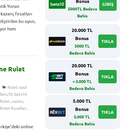
Bonus
GİRİŞ
ntik Yunan
5000TL Bedava
kazanç fırsatları
Bahis
liştirilen bu oyun,
uyor hem
20.000 TL
Bonus
TIKLA
3000 TL
Bedava Bahis
20.000 TL
ine Rulet
Bonus
TIKLA
+ 5.000 TL
Rulet nasıl
Bedava Bahis
Bets10
,
bets10
5.000 TL
 Rulet
,
casino
,
Rulet Kuralları
,
Bonus
TIKLA
5.000 TL
Bedava Bahis
rkiye’deki online