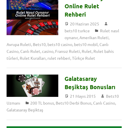
Online Rulet
Rehberi
20 Haziran 2025
bets10 turkce
Rulet nasıl
oynanır
,
Amerikan Ruleti
,
Avrupa Ruleti
,
Bets10
,
bets10 casino
,
bets10 mobil
,
Canlı
Casino
,
Canlı Rulet
,
casino
,
Fransız Ruleti
,
Rulet
,
Rulet bahis
türleri
,
Rulet Kuralları
,
rulet rehberi
,
Türkçe Rulet
Galatasaray
Beşiktaş Bonusları
21 Mayıs 2015
Bets10
Uzmanı
200 TL bonus
,
Bets10 Derbi Bonus
,
Canlı Casino
,
Galatasaray Beşiktaş