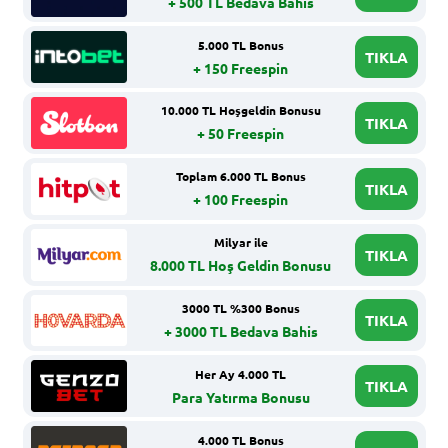
+ 500 TL Bedava Bahis
5.000 TL Bonus
TIKLA
+ 150 Freespin
10.000 TL Hoşgeldin Bonusu
TIKLA
+ 50 Freespin
Toplam 6.000 TL Bonus
TIKLA
+ 100 Freespin
Milyar ile
TIKLA
8.000 TL Hoş Geldin Bonusu
3000 TL %300 Bonus
TIKLA
+ 3000 TL Bedava Bahis
Her Ay 4.000 TL
TIKLA
Para Yatırma Bonusu
4.000 TL Bonus