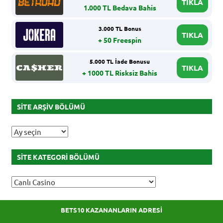
TIKLA
1.000 TL Bedava Bahis
3.000 TL Bonus
TIKLA
+ 50 Freespin
5.000 TL İade Bonusu
TIKLA
+ 1000 TL Risksiz Bahis
SITE ARŞIV BÖLÜMÜ
Site
Arşiv
Bölümü
SITE KATEGORI BÖLÜMÜ
Site
Kategori
Bölümü
BETS10 KAZANANLARIN ADRESI