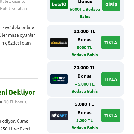
Bonus
 Rulet
,
casino
,
GİRİŞ
Rulet Kuralları
,
5000TL Bedava
Bahis
rkiye’deki online
20.000 TL
üler masa oyunları
Bonus
TIKLA
rın gözdesi olan
3000 TL
Bedava Bahis
20.000 TL
Bonus
TIKLA
+ 5.000 TL
eni Bekliyor
Bedava Bahis
90 TL bonus
,
5.000 TL
Bonus
TIKLA
5.000 TL
 ediyor. Cuma,
Bedava Bahis
250 TL ve üzeri