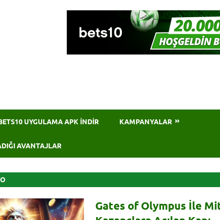
Bets10
BETS10 UYGULAMA APK İNDIR
KAMPANYALAR
LADIĞI AVANTAJLAR
NO
Gates of Olympus İle Mit