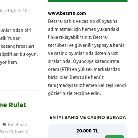
Bets10
,
bets10
www.bets10.com
Bets10 bahis ve casino dünyasına
adım atmak için hemen yukarıdaki
unlarından biri
linke tıklayabilirsiniz. Bets10,
ntik Yunan
tecrübesi ve güvenilir yapısıyla bahis
kazanç fırsatları
ve casino oyunlarında listenin üst
liştirilen bu oyun,
sıralarında. Oyuncuya kazandırma
uyor hem
oranı (RTP) en yüksek markalardan
birisi olan Bets10 ile henüz
tanışmadıysanız hemen kaliteyi kendi
gözlerinizle tecrübe edin.
ine Rulet
EN İYI BAHIS VE CASINO BURADA
Rulet nasıl
20.000 TL
Bets10
,
bets10