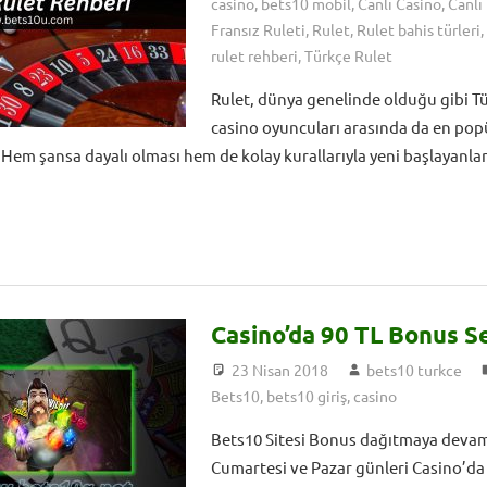
casino
,
bets10 mobil
,
Canlı Casino
,
Canlı
Fransız Ruleti
,
Rulet
,
Rulet bahis türleri
,
rulet rehberi
,
Türkçe Rulet
Rulet, dünya genelinde olduğu gibi Tü
casino oyuncuları arasında da en pop
. Hem şansa dayalı olması hem de kolay kurallarıyla yeni başlayanla
Casino’da 90 TL Bonus S
23 Nisan 2018
bets10 turkce
Bets10
,
bets10 giriş
,
casino
Bets10 Sitesi Bonus dağıtmaya devam
Cumartesi ve Pazar günleri Casino’da 