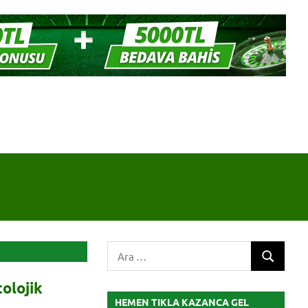
Search
ARA
for:
olojik
HEMEN TIKLA KAZANCA GEL