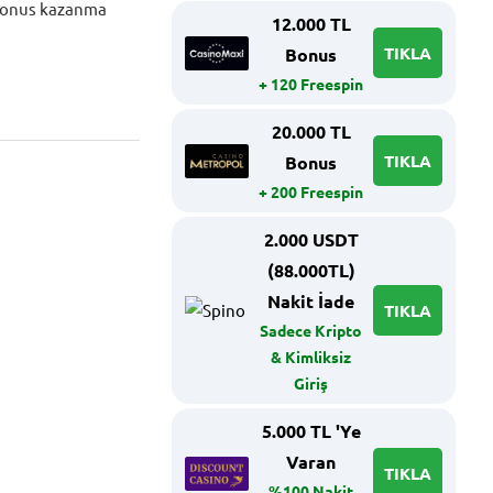
bonus kazanma
12.000 TL
TIKLA
Bonus
+ 120 Freespin
20.000 TL
TIKLA
Bonus
+ 200 Freespin
2.000 USDT
(88.000TL)
Nakit İade
TIKLA
Sadece Kripto
& Kimliksiz
Giriş
5.000 TL 'Ye
Varan
TIKLA
%100 Nakit