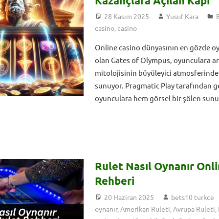
Kazançlara Açılan Kapı
28 Kasım 2025
Yusuf Kara
casino
,
casino
Online casino dünyasının en gözde oy
olan Gates of Olympus, oyunculara a
mitolojisinin büyüleyici atmosferinde 
sunuyor. Pragmatic Play tarafından ge
oyunculara hem görsel bir şölen sun
Rulet Nasıl Oynanır Onl
Rehberi
20 Haziran 2025
bets10 turkce
oynanır
,
Amerikan Ruleti
,
Avrupa Ruleti
,