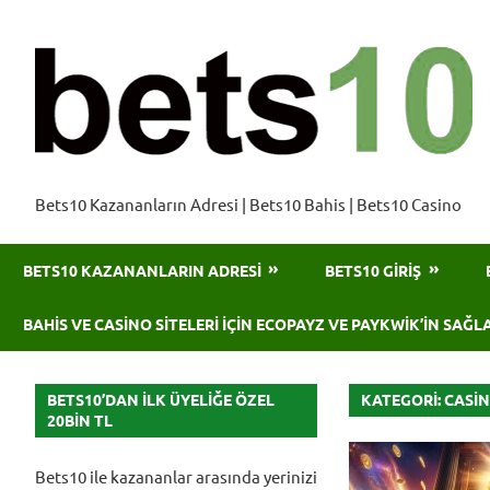
İçeriğe
geç
Bets10 Kazananların Adresi | Bets10 Bahis | Bets10 Casino
BETS10 KAZANANLARIN ADRESI
BETS10 GIRIŞ
BAHIS VE CASINO SITELERI IÇIN ECOPAYZ VE PAYKWIK’IN SAĞ
BETS10’DAN İLK ÜYELIĞE ÖZEL
KATEGORI:
CASI
20BIN TL
Bets10 ile kazananlar arasında yerinizi