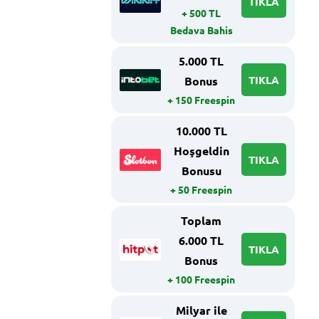
TIKLA
+ 500 TL
Bedava Bahis
5.000 TL
TIKLA
Bonus
+ 150 Freespin
10.000 TL
Hoşgeldin
TIKLA
Bonusu
+ 50 Freespin
Toplam
6.000 TL
TIKLA
Bonus
+ 100 Freespin
Milyar ile