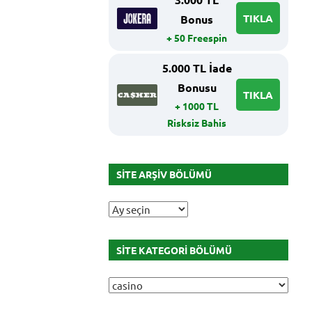
TIKLA
Bonus
+ 50 Freespin
5.000 TL İade
Bonusu
TIKLA
+ 1000 TL
Risksiz Bahis
SITE ARŞIV BÖLÜMÜ
Site
Arşiv
Bölümü
SITE KATEGORI BÖLÜMÜ
Site
Kategori