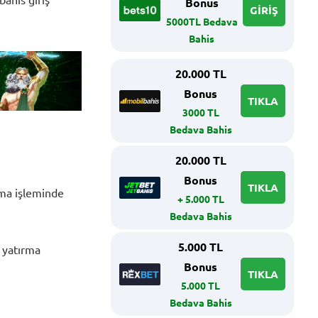
Bonus
GİRİŞ
5000TL Bedava
Bahis
20.000 TL
Bonus
TIKLA
3000 TL
Bedava Bahis
20.000 TL
Bonus
TIKLA
rma işleminde
+ 5.000 TL
Bedava Bahis
5.000 TL
a yatırma
Bonus
TIKLA
5.000 TL
Bedava Bahis