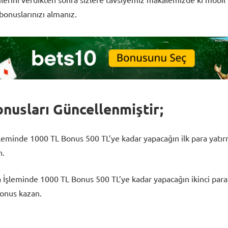
bonuslarınızı almanız.
nusları Güncellenmiştir;
İşleminde 1000 TL Bonus 500 TL’ye kadar yapacağın ilk para yatı
n.
a İşleminde 1000 TL Bonus 500 TL’ye kadar yapacağın ikinci par
onus kazan.