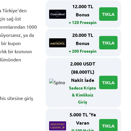
12.000 TL
a Türkiye’den
TIKLA
Bonus
çin sağ üst
+ 120 Freespin
tırımlarından 1000
nüyorsanız, ya da
20.000 TL
TIKLA
 bir kupon
Bonus
lık bir kısmının
+ 200 Freespin
bölümünden
2.000 USDT
(88.000TL)
Nakit İade
TIKLA
.
Sadece Kripto
& Kimliksiz
s sitesine giriş
Giriş
5.000 TL 'Ye
Varan
TIKLA
%100 Nakit