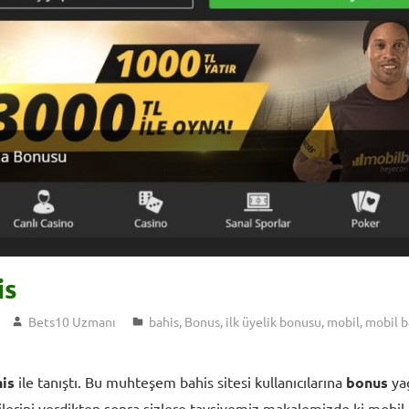
is
Bets10 Uzmanı
bahis
,
Bonus
,
ilk üyelik bonusu
,
mobil
,
mobil b
his
ile tanıştı. Bu muhteşem bahis sitesi kullanıcılarına
bonus
yağ
lerini verdikten sonra sizlere tavsiyemiz makalemizde ki mobil b