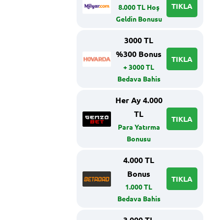
TIKLA
8.000 TL Hoş
Geldin Bonusu
3000 TL
%300 Bonus
TIKLA
+ 3000 TL
Bedava Bahis
Her Ay 4.000
TL
TIKLA
Para Yatırma
Bonusu
4.000 TL
Bonus
TIKLA
1.000 TL
Bedava Bahis
3.000 TL