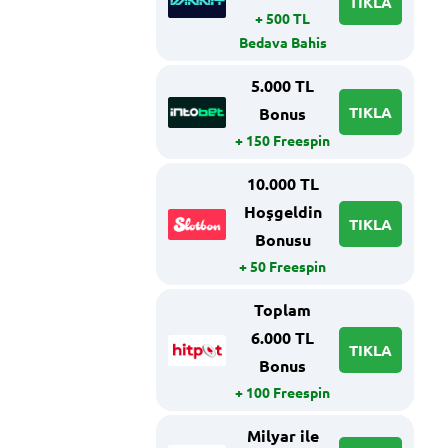
TIKLA
+ 500 TL
Bedava Bahis
5.000 TL
TIKLA
Bonus
+ 150 Freespin
10.000 TL
Hoşgeldin
TIKLA
Bonusu
+ 50 Freespin
Toplam
6.000 TL
TIKLA
Bonus
+ 100 Freespin
Milyar ile