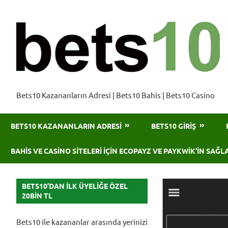
İçeriğe
geç
Bets10 Kazananların Adresi | Bets10 Bahis | Bets10 Casino
BETS10 KAZANANLARIN ADRESI
BETS10 GIRIŞ
BAHIS VE CASINO SITELERI IÇIN ECOPAYZ VE PAYKWIK’IN SAĞ
BETS10’DAN İLK ÜYELIĞE ÖZEL
20BIN TL
Bets10 ile kazananlar arasında yerinizi