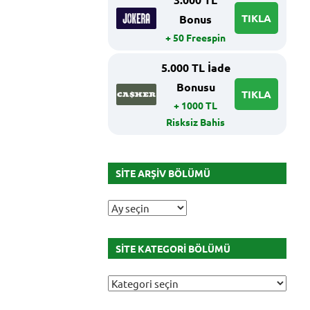
TIKLA
Bonus
+ 50 Freespin
5.000 TL İade
Bonusu
TIKLA
+ 1000 TL
Risksiz Bahis
SITE ARŞIV BÖLÜMÜ
Site
Arşiv
Bölümü
SITE KATEGORI BÖLÜMÜ
Site
Kategori