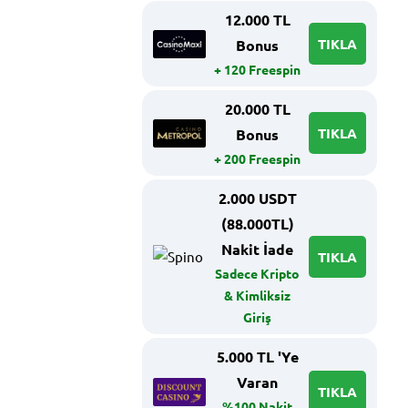
12.000 TL
TIKLA
Bonus
+ 120 Freespin
20.000 TL
TIKLA
Bonus
+ 200 Freespin
2.000 USDT
(88.000TL)
Nakit İade
TIKLA
Sadece Kripto
& Kimliksiz
Giriş
5.000 TL 'Ye
Varan
TIKLA
%100 Nakit