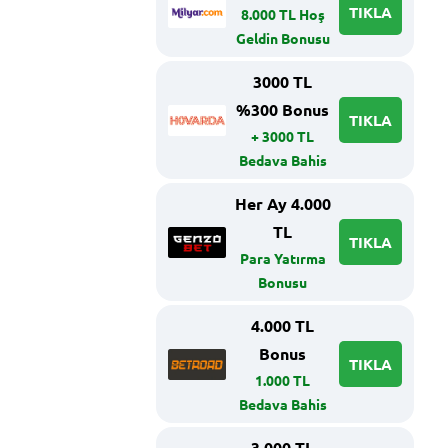
TIKLA
8.000 TL Hoş
Geldin Bonusu
3000 TL
%300 Bonus
TIKLA
+ 3000 TL
Bedava Bahis
Her Ay 4.000
TL
TIKLA
Para Yatırma
Bonusu
4.000 TL
Bonus
TIKLA
1.000 TL
Bedava Bahis
3.000 TL