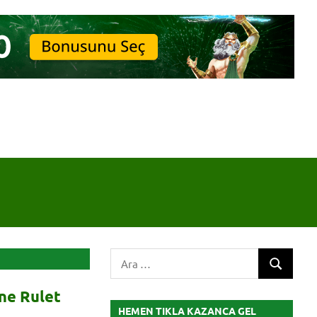
Search
ARA
for:
ine Rulet
HEMEN TIKLA KAZANCA GEL