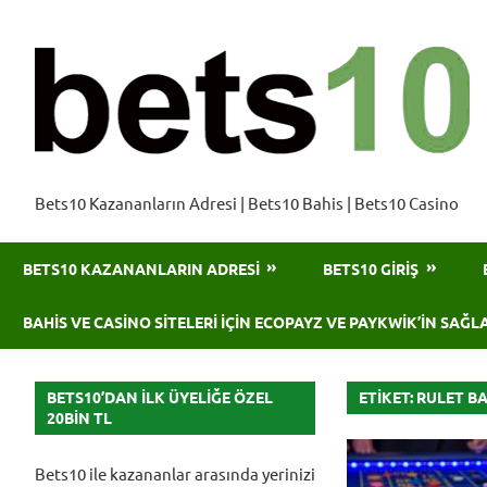
İçeriğe
geç
Bets10 Kazananların Adresi | Bets10 Bahis | Bets10 Casino
BETS10 KAZANANLARIN ADRESI
BETS10 GIRIŞ
BAHIS VE CASINO SITELERI IÇIN ECOPAYZ VE PAYKWIK’IN SAĞ
BETS10’DAN İLK ÜYELIĞE ÖZEL
ETIKET:
RULET BA
20BIN TL
Bets10 ile kazananlar arasında yerinizi