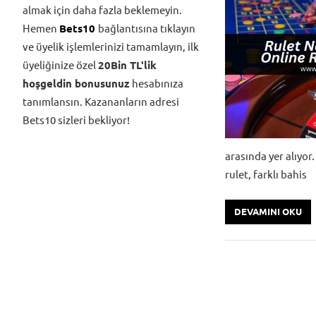
almak için daha fazla beklemeyin.
Hemen
Bets10
bağlantısına tıklayın
ve üyelik işlemlerinizi tamamlayın, ilk
üyeliğinize özel
20Bin TL'lik
hoşgeldin bonusunuz
hesabınıza
tanımlansın. Kazananların adresi
Bets10 sizleri bekliyor!
arasında yer alıyor
rulet, farklı bahis
DEVAMINI OKU