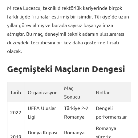
Mircea Lucescu, teknik direktörlük kariyerinde birçok
farklı ligde fırtınalar estirmiş bir isimdir. Türkiye’de uzun
yıllar görev almış ve burada sayısız başarıya imza
atmıştır. Bu maç, deneyimli teknik adamın uluslararası
düzeydeki tecrübesini bir kez daha gösterme fırsatı
olacak.
Geçmişteki Maçların Dengesi
Maç
Tarih
Organizasyon
Notlar
Sonucu
UEFA Uluslar
Türkiye 2-2
Dengeli
2022
Ligi
Romanya
performanslar
Romanya
Dünya Kupası
Romanya
2019
sürpriz