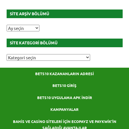
SITE ARŞIV BÖLÜMÜ
Site
Arşiv
Bölümü
SITE KATEGORI BÖLÜMÜ
Site
Kategori
Bölümü
BETS10 KAZANANLARIN ADRESI
BETS10 GIRIŞ
BETS10 UYGULAMA APK İNDIR
KAMPANYALAR
BAHIS VE CASINO SITELERI IÇIN ECOPAYZ VE PAYKWIK’IN
SAĞLADIĞI AVANTAJLAR