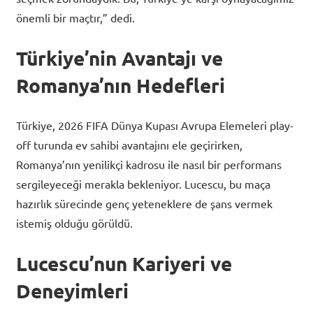
önemli bir maçtır,” dedi.
Türkiye’nin Avantajı ve
Romanya’nın Hedefleri
Türkiye, 2026 FIFA Dünya Kupası Avrupa Elemeleri play-
off turunda ev sahibi avantajını ele geçirirken,
Romanya’nın yenilikçi kadrosu ile nasıl bir performans
sergileyeceği merakla bekleniyor. Lucescu, bu maça
hazırlık sürecinde genç yeteneklere de şans vermek
istemiş olduğu görüldü.
Lucescu’nun Kariyeri ve
Deneyimleri