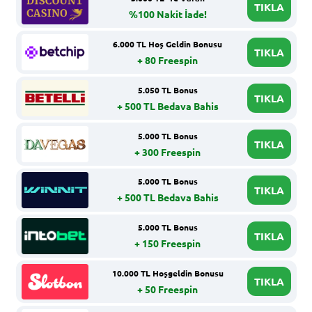
TIKLA
%100 Nakit İade!
6.000 TL Hoş Geldin Bonusu
TIKLA
+ 80 Freespin
5.050 TL Bonus
TIKLA
+ 500 TL Bedava Bahis
5.000 TL Bonus
TIKLA
+ 300 Freespin
5.000 TL Bonus
TIKLA
+ 500 TL Bedava Bahis
5.000 TL Bonus
TIKLA
+ 150 Freespin
10.000 TL Hoşgeldin Bonusu
TIKLA
+ 50 Freespin