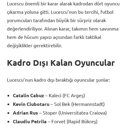
Lucescu önemli bir karar alarak kadrodan dört oyuncu
çıkarma yoluna gitti. Lucescu’nun bu tercihi, futbol
yorumcuları tarafından büyük bir sürpriz olarak
değerlendiriliyor. Alınan karar, takımın hem savunma
hem de hücum yapısı açısından farklı taktikal
değişiklikler gerektirebilir.
Kadro Dışı Kalan Oyuncular
Lucescu’nun kadro dışı bıraktığı oyuncular şunlar:
Catalin Cabuz
– Kaleci (FC Argeș)
Kevin Ciubotaru
– Sol Bek (Hermannstadt)
Adrian Rus
– Stoper (Universitatea Craiova)
Claudiu Petrila
– Forvet (Rapid Bükreş)