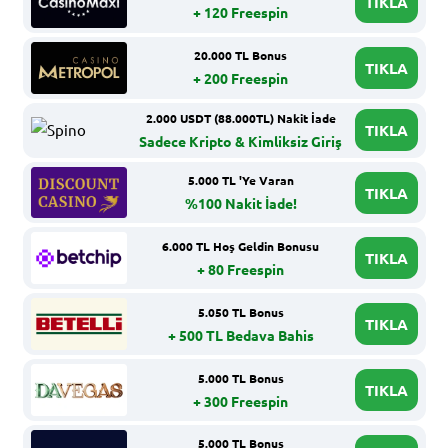
TIKLA
+ 120 Freespin
20.000 TL Bonus
TIKLA
+ 200 Freespin
2.000 USDT (88.000TL) Nakit İade
TIKLA
Sadece Kripto & Kimliksiz Giriş
5.000 TL 'Ye Varan
TIKLA
%100 Nakit İade!
6.000 TL Hoş Geldin Bonusu
TIKLA
+ 80 Freespin
5.050 TL Bonus
TIKLA
+ 500 TL Bedava Bahis
5.000 TL Bonus
TIKLA
+ 300 Freespin
5.000 TL Bonus