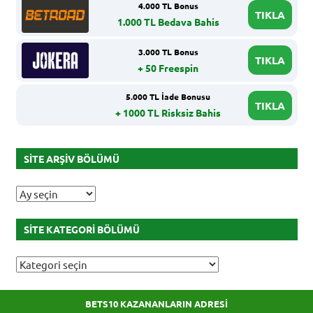
4.000 TL Bonus
TIKLA
1.000 TL Bedava Bahis
3.000 TL Bonus
TIKLA
+ 50 Freespin
5.000 TL İade Bonusu
TIKLA
+ 1000 TL Risksiz Bahis
SITE ARŞIV BÖLÜMÜ
Site
Arşiv
Bölümü
SITE KATEGORI BÖLÜMÜ
Site
Kategori
Bölümü
BETS10 KAZANANLARIN ADRESI