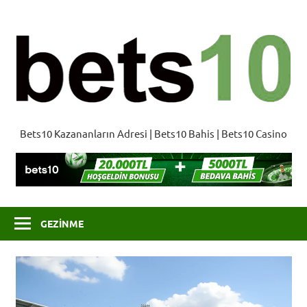
İçeriğe
geç
B
Bets10 Kazananların Adresi | Bets10 Bahis | Bets10 Casino
GEZINME