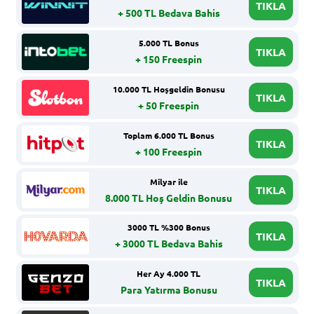
TIKLA
+ 500 TL Bedava Bahis
5.000 TL Bonus
TIKLA
+ 150 Freespin
10.000 TL Hoşgeldin Bonusu
TIKLA
+ 50 Freespin
Toplam 6.000 TL Bonus
TIKLA
+ 100 Freespin
Milyar ile
TIKLA
8.000 TL Hoş Geldin Bonusu
3000 TL %300 Bonus
TIKLA
+ 3000 TL Bedava Bahis
Her Ay 4.000 TL
TIKLA
Para Yatırma Bonusu