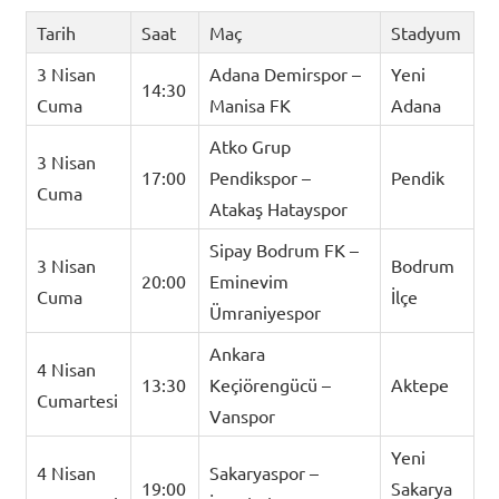
Tarih
Saat
Maç
Stadyum
3 Nisan
Adana Demirspor –
Yeni
14:30
Cuma
Manisa FK
Adana
Atko Grup
3 Nisan
17:00
Pendikspor –
Pendik
Cuma
Atakaş Hatayspor
Sipay Bodrum FK –
3 Nisan
Bodrum
20:00
Eminevim
Cuma
İlçe
Ümraniyespor
Ankara
4 Nisan
13:30
Keçiörengücü –
Aktepe
Cumartesi
Vanspor
Yeni
4 Nisan
Sakaryaspor –
19:00
Sakarya