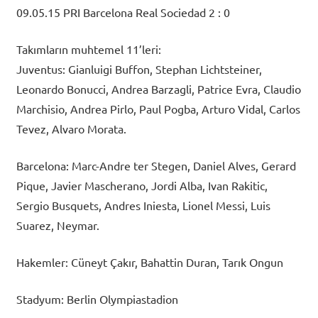
09.05.15 PRI Barcelona Real Sociedad 2 : 0
Takımların muhtemel 11’leri:
Juventus: Gianluigi Buffon, Stephan Lichtsteiner,
Leonardo Bonucci, Andrea Barzagli, Patrice Evra, Claudio
Marchisio, Andrea Pirlo, Paul Pogba, Arturo Vidal, Carlos
Tevez, Alvaro Morata.
Barcelona: Marc-Andre ter Stegen, Daniel Alves, Gerard
Pique, Javier Mascherano, Jordi Alba, Ivan Rakitic,
Sergio Busquets, Andres Iniesta, Lionel Messi, Luis
Suarez, Neymar.
Hakemler: Cüneyt Çakır, Bahattin Duran, Tarık Ongun
Stadyum: Berlin Olympiastadion