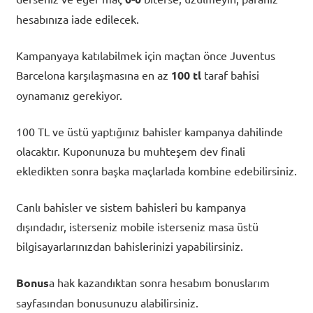
hesabınıza iade edilecek.
Kampanyaya katılabilmek için maçtan önce Juventus
Barcelona karşılaşmasına en az
100 tl
taraf bahisi
oynamanız gerekiyor.
100 TL ve üstü yaptığınız bahisler kampanya dahilinde
olacaktır. Kuponunuza bu muhteşem dev finali
ekledikten sonra başka maçlarlada kombine edebilirsiniz.
Canlı bahisler ve sistem bahisleri bu kampanya
dışındadır, isterseniz mobile isterseniz masa üstü
bilgisayarlarınızdan bahislerinizi yapabilirsiniz.
Bonus
a hak kazandıktan sonra hesabım bonuslarım
sayfasından bonusunuzu alabilirsiniz.