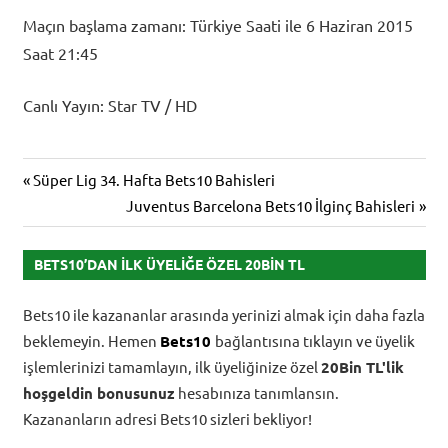
Maçın başlama zamanı: Türkiye Saati ile 6 Haziran 2015
Saat 21:45
Canlı Yayın: Star TV / HD
Yazı
Previous
Süper Lig 34. Hafta Bets10 Bahisleri
Post:
Next
Juventus Barcelona Bets10 İlginç Bahisleri
gezinmesi
Post:
BETS10’DAN İLK ÜYELIĞE ÖZEL 20BIN TL
Bets10 ile kazananlar arasında yerinizi almak için daha fazla
beklemeyin. Hemen
Bets10
bağlantısına tıklayın ve üyelik
işlemlerinizi tamamlayın, ilk üyeliğinize özel
20Bin TL'lik
hoşgeldin bonusunuz
hesabınıza tanımlansın.
Kazananların adresi Bets10 sizleri bekliyor!