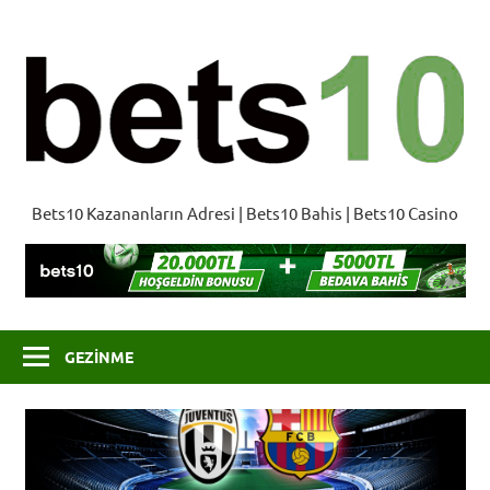
İçeriğe
geç
B
Bets10 Kazananların Adresi | Bets10 Bahis | Bets10 Casino
GEZINME