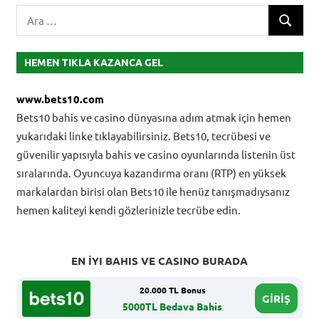
Search
ARA
for:
HEMEN TIKLA KAZANCA GEL
www.bets10.com
Bets10 bahis ve casino dünyasına adım atmak için hemen
yukarıdaki linke tıklayabilirsiniz. Bets10, tecrübesi ve
güvenilir yapısıyla bahis ve casino oyunlarında listenin üst
sıralarında. Oyuncuya kazandırma oranı (RTP) en yüksek
markalardan birisi olan Bets10 ile henüz tanışmadıysanız
hemen kaliteyi kendi gözlerinizle tecrübe edin.
EN İYI BAHIS VE CASINO BURADA
20.000 TL Bonus
GİRİŞ
5000TL Bedava Bahis