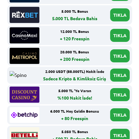
5.000 TL Bonus
TIKLA
5.000 TL Bedava Bahis
12.000 TL Bonus
TIKLA
+ 120 Freespin
20.000 TL Bonus
TIKLA
+ 200 Freespin
2.000 USDT (88.000TL) Nakit İade
TIKLA
Sadece Kripto & Kimliksiz Giriş
5.000 TL 'Ye Varan
TIKLA
%100 Nakit İade!
6.000 TL Hoş Geldin Bonusu
TIKLA
+ 80 Freespin
5.050 TL Bonus
TIKLA
+ 500 TL Bedava Bahis