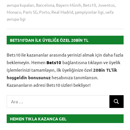
avrupa kupaları
,
Barcelona
,
Bayern Münih
,
Bets10
,
Juventus
,
Monaco
,
Paris SG
,
Porto
,
Real Madrid
,
şampiyonlar ligi
,
uefa
avrupa ligi
BETS10’DAN İLK ÜYELIĞE ÖZEL 20BIN TL
Bets10 ile kazananlar arasında yerinizi almak için daha fazla
beklemeyin. Hemen
Bets10
bağlantısına tıklayın ve üyelik
işlemlerinizi tamamlayın, ilk üyeliğinize özel
20Bin TL'lik
hoşgeldin bonusunuz
hesabınıza tanımlansın.
Kazananların adresi Bets10 sizleri bekliyor!
Search
ARA
for:
HEMEN TIKLA KAZANCA GEL