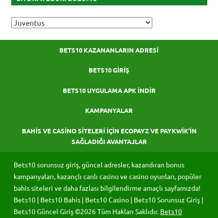
Site
Kategori
Bölümü
BETS10 KAZANANLARIN ADRESI
BETS10 GIRIŞ
BETS10 UYGULAMA APK İNDIR
KAMPANYALAR
BAHIS VE CASINO SITELERI IÇIN ECOPAYZ VE PAYKWIK’IN
SAĞLADIĞI AVANTAJLAR
Bets10 sorunsuz giriş, güncel adresler, kazandıran bonus
kampanyaları, kazançlı canlı casino ve casino oyunları, popüler
bahis siteleri ve daha fazlası bilgilendirme amaçlı sayfamızda!
Bets10 | Bets10 Bahis | Bets10 Casino | Bets10 Sorunsuz Giriş |
Bets10 Güncel Giriş ©2026 Tüm Hakları Saklıdır.
Bets10