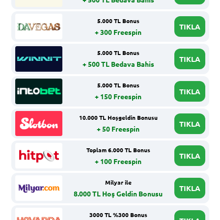
5.000 TL Bonus
TIKLA
+ 300 Freespin
5.000 TL Bonus
TIKLA
+ 500 TL Bedava Bahis
5.000 TL Bonus
TIKLA
+ 150 Freespin
10.000 TL Hoşgeldin Bonusu
TIKLA
+ 50 Freespin
Toplam 6.000 TL Bonus
TIKLA
+ 100 Freespin
Milyar ile
TIKLA
8.000 TL Hoş Geldin Bonusu
3000 TL %300 Bonus