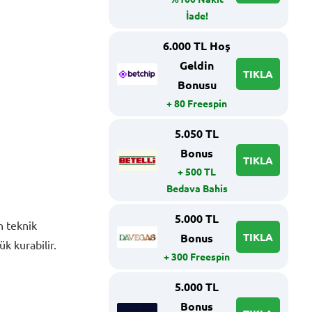
İade!
6.000 TL Hoş
Geldin
TIKLA
Bonusu
+ 80 Freespin
5.050 TL
Bonus
TIKLA
+ 500 TL
Bedava Bahis
5.000 TL
n teknik
TIKLA
Bonus
ük kurabilir.
+ 300 Freespin
5.000 TL
Bonus