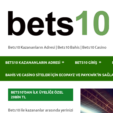
İçeriğe
geç
Bets10 Kazananların Adresi | Bets10 Bahis | Bets10 Casino
BETS10 KAZANANLARIN ADRESI
BETS10 GIRIŞ
BAHIS VE CASINO SITELERI IÇIN ECOPAYZ VE PAYKWIK’IN SAĞ
BETS10’DAN İLK ÜYELIĞE ÖZEL
20BIN TL
Bets10 ile kazananlar arasında yerinizi