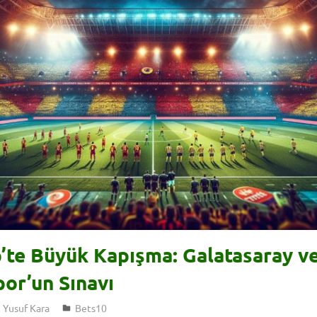
’te Büyük Kapışma: Galatasaray v
or’un Sınavı
Yusuf Kara
Bets10