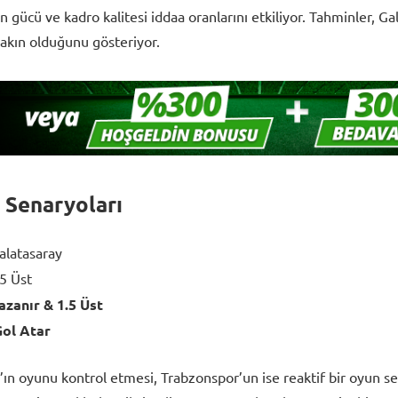
n gücü ve kadro kalitesi iddaa oranlarını etkiliyor. Tahminler, Ga
kın olduğunu gösteriyor.
 Senaryoları
latasaray
5 Üst
zanır & 1.5 Üst
Gol Atar
ın oyunu kontrol etmesi, Trabzonspor’un ise reaktif bir oyun s