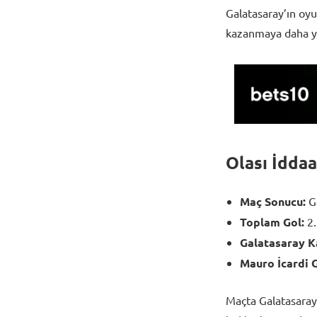
Galatasaray’ın oyu
kazanmaya daha ya
Olası İddaa
Maç Sonucu:
Ga
Toplam Gol:
2.
Galatasaray Ka
Mauro İcardi 
Maçta Galatasaray’