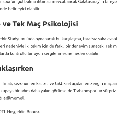
nspor’un gol bulma ihtimali mevcut ancak Galatasaray’ın bireysel
e belirleyici olabilir.
 ve Tek Maç Psikolojisi
hir Stadyumu’nda oynanacak bu karşılaşma, tarafsız saha avan
eri nedeniyle iki takım için de farklı bir deneyim sunacak. Tek m
kalarda kontrollü bir oyun sergilenmesine neden olabilir.
klaşırken
 finali, sezonun en kaliteli ve taktiksel açıdan en zengin maçla
, kupaya bir adım daha yakın görünse de Trabzonspor’un sürpri
dı edilmemeli.
0TL Hoşgeldin Bonusu