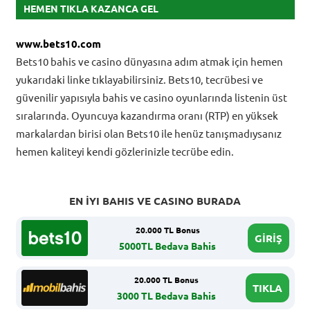
HEMEN TIKLA KAZANCA GEL
www.bets10.com
Bets10 bahis ve casino dünyasına adım atmak için hemen
yukarıdaki linke tıklayabilirsiniz. Bets10, tecrübesi ve
güvenilir yapısıyla bahis ve casino oyunlarında listenin üst
sıralarında. Oyuncuya kazandırma oranı (RTP) en yüksek
markalardan birisi olan Bets10 ile henüz tanışmadıysanız
hemen kaliteyi kendi gözlerinizle tecrübe edin.
EN İYI BAHIS VE CASINO BURADA
20.000 TL Bonus
GİRİŞ
5000TL Bedava Bahis
20.000 TL Bonus
TIKLA
3000 TL Bedava Bahis