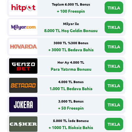
Toplam 6.000 TL Bonus
TIKLA
+ 100 Freespin
Milyar ile
TIKLA
8.000 TL Hoş Geldin Bonusu
3000 TL %300 Bonus
TIKLA
+ 3000 TL Bedava Bahis
Her Ay 4.000 TL
TIKLA
Para Yatırma Bonusu
4.000 TL Bonus
TIKLA
1.000 TL Bedava Bahis
3.000 TL Bonus
TIKLA
+ 50 Freespin
5.000 TL İade Bonusu
TIKLA
+ 1000 TL Risksiz Bahis