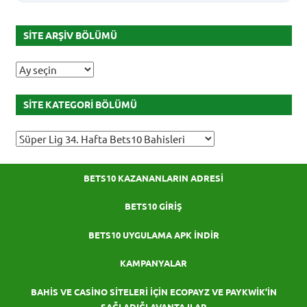
SITE ARŞIV BÖLÜMÜ
Site
Arşiv
Bölümü
SITE KATEGORI BÖLÜMÜ
Site
Kategori
Bölümü
BETS10 KAZANANLARIN ADRESI
BETS10 GIRIŞ
BETS10 UYGULAMA APK İNDIR
KAMPANYALAR
BAHIS VE CASINO SITELERI IÇIN ECOPAYZ VE PAYKWIK’IN
SAĞLADIĞI AVANTAJLAR