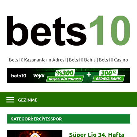
İçeriğe
geç
B
Bets10 Kazananların Adresi | Bets10 Bahis | Bets10 Casino
GEZINME
KATEGORI:
ERCIYESSPOR
Süper Lig 34. Hafta