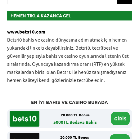
ARA
for:
HEMEN TIKLA KAZANCA GEL
www.bets10.com
Bets10 bahis ve casino dünyasına adım atmak için hemen
yukarıdaki linke tıklayabilirsiniz. Bets10, tecrübesi ve
güvenilir yapısıyla bahis ve casino oyunlarında listenin üst
sıralarında. Oyuncuya kazandırma oranı (RTP) en yüksek
markalardan birisi olan Bets10 ile henüz tanışmadıysanız
hemen kaliteyi kendi gözlerinizle tecrübe edin.
EN İYI BAHIS VE CASINO BURADA
20.000 TL Bonus
GİRİŞ
5000TL Bedava Bahis
20.000 TL Bonus