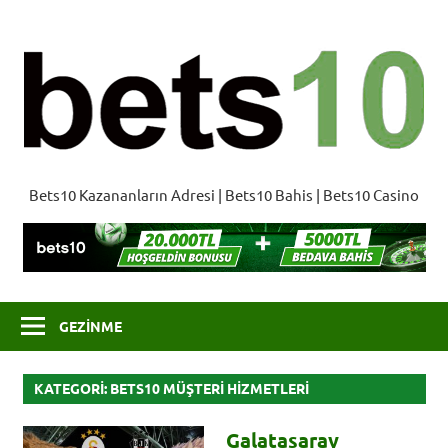
İçeriğe
geç
B
Bets10 Kazananların Adresi | Bets10 Bahis | Bets10 Casino
GEZINME
KATEGORI:
BETS10 MÜŞTERI HIZMETLERI
Galatasaray