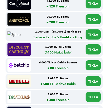
12.000 TL Bonus
TIKLA
+ 120 Freespin
20.000 TL Bonus
TIKLA
+ 200 Freespin
2.000 USDT (88.000TL) Nakit İade
TIKLA
Sadece Kripto & Kimliksiz Giriş
5.000 TL 'Ye Varan
TIKLA
%100 Nakit İade!
6.000 TL Hoş Geldin Bonusu
TIKLA
+ 80 Freespin
5.050 TL Bonus
TIKLA
+ 500 TL Bedava Bahis
5.000 TL Bonus
TIKLA
+ 300 Freespin