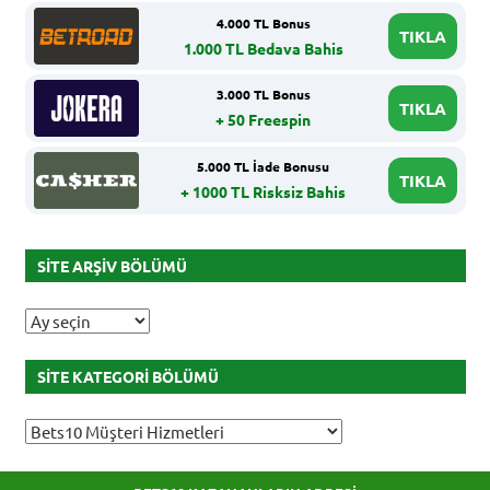
4.000 TL Bonus
TIKLA
1.000 TL Bedava Bahis
3.000 TL Bonus
TIKLA
+ 50 Freespin
5.000 TL İade Bonusu
TIKLA
+ 1000 TL Risksiz Bahis
SITE ARŞIV BÖLÜMÜ
Site
Arşiv
Bölümü
SITE KATEGORI BÖLÜMÜ
Site
Kategori
Bölümü