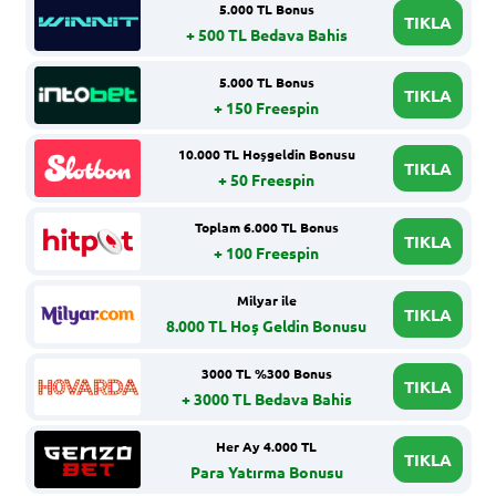
5.000 TL Bonus
TIKLA
+ 500 TL Bedava Bahis
5.000 TL Bonus
TIKLA
+ 150 Freespin
10.000 TL Hoşgeldin Bonusu
TIKLA
+ 50 Freespin
Toplam 6.000 TL Bonus
TIKLA
+ 100 Freespin
Milyar ile
TIKLA
8.000 TL Hoş Geldin Bonusu
3000 TL %300 Bonus
TIKLA
+ 3000 TL Bedava Bahis
Her Ay 4.000 TL
TIKLA
Para Yatırma Bonusu