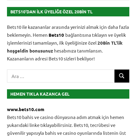
BETS10’DAN İLK ÜYELIĞE ÖZEL 20BIN TL
Bets10 ile kazananlar arasında yerinizi almak için daha fazla
beklemeyin. Hemen
Bets10
bağlantısına tıklayın ve üyelik
işlemlerinizi tamamlayın, ilk üyeliğinize özel
20Bin TL'lik
hoşgeldin bonusunuz
hesabınıza tanımlansın.
Kazananların adresi Bets10 sizleri bekliyor!
Search
ARA
for:
HEMEN TIKLA KAZANCA GEL
www.bets10.com
Bets10 bahis ve casino dünyasına adım atmak için hemen
yukarıdaki linke tıklayabilirsiniz. Bets10, tecrübesi ve
güvenilir yapısıyla bahis ve casino oyunlarında listenin üst