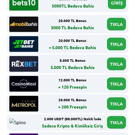
GİRİŞ
5000TL Bedava Bahis
20.000 TL Bonus
TIKLA
3000 TL Bedava Bahis
20.000 TL Bonus
TIKLA
+ 5.000 TL Bedava Bahis
5.000 TL Bonus
TIKLA
5.000 TL Bedava Bahis
12.000 TL Bonus
TIKLA
+ 120 Freespin
20.000 TL Bonus
TIKLA
+ 200 Freespin
2.000 USDT (88.000TL) Nakit İade
TIKLA
Sadece Kripto & Kimliksiz Giriş