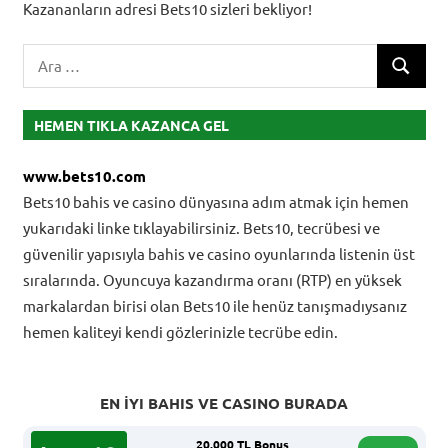
Kazananların adresi Bets10 sizleri bekliyor!
Search
ARA
for:
HEMEN TIKLA KAZANCA GEL
www.bets10.com
Bets10 bahis ve casino dünyasına adım atmak için hemen
yukarıdaki linke tıklayabilirsiniz. Bets10, tecrübesi ve
güvenilir yapısıyla bahis ve casino oyunlarında listenin üst
sıralarında. Oyuncuya kazandırma oranı (RTP) en yüksek
markalardan birisi olan Bets10 ile henüz tanışmadıysanız
hemen kaliteyi kendi gözlerinizle tecrübe edin.
EN İYI BAHIS VE CASINO BURADA
20.000 TL Bonus