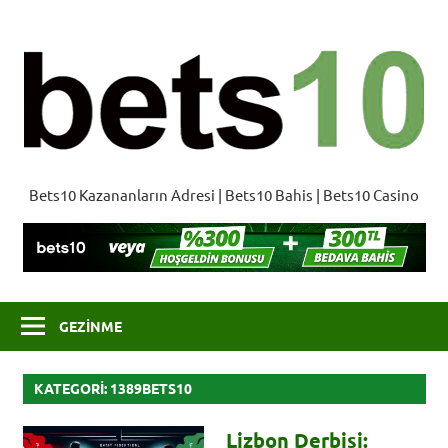
İçeriğe
geç
B
Bets10 Kazananların Adresi | Bets10 Bahis | Bets10 Casino
GEZINME
KATEGORI:
1389BETS10
Lizbon Derbisi: