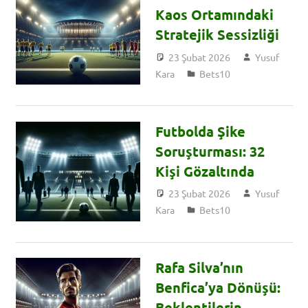
Kaos Ortamındaki
Stratejik Sessizliği
23 Şubat 2026
Yusuf
Kara
Bets10
Futbolda Şike
Soruşturması: 32
Kişi Gözaltında
23 Şubat 2026
Yusuf
Kara
Bets10
Rafa Silva’nın
Benfica’ya Dönüşü:
Beklentilerin