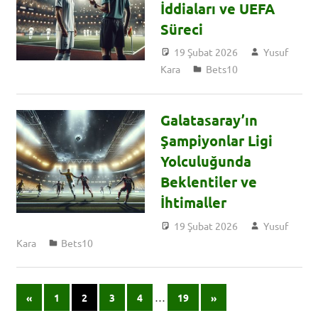
İddiaları ve UEFA
Süreci
19 Şubat 2026
Yusuf
Kara
Bets10
Galatasaray’ın
Şampiyonlar Ligi
Yolculuğunda
Beklentiler ve
İhtimaller
19 Şubat 2026
Yusuf
Kara
Bets10
Yazı
Previous
…
Next
«
1
2
3
4
19
»
Posts
Posts