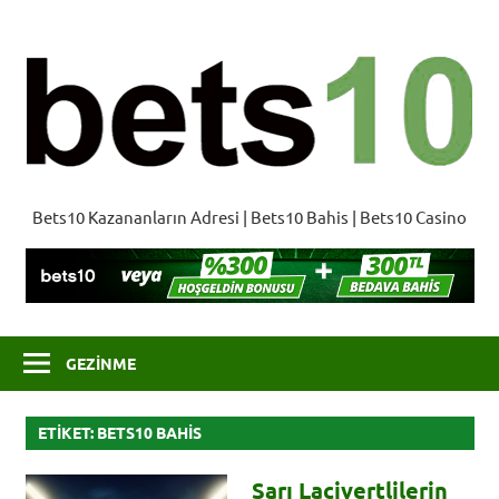
İçeriğe
geç
B
Bets10 Kazananların Adresi | Bets10 Bahis | Bets10 Casino
GEZINME
ETIKET:
BETS10 BAHIS
Sarı Lacivertlilerin