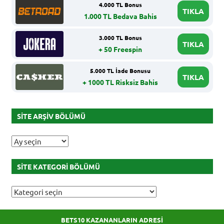
4.000 TL Bonus
TIKLA
1.000 TL Bedava Bahis
3.000 TL Bonus
TIKLA
+ 50 Freespin
5.000 TL İade Bonusu
TIKLA
+ 1000 TL Risksiz Bahis
SITE ARŞIV BÖLÜMÜ
Site
Arşiv
Bölümü
SITE KATEGORI BÖLÜMÜ
Site
Kategori
Bölümü
BETS10 KAZANANLARIN ADRESI