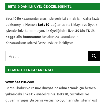
sayfalaması
BETS10’DAN İLK ÜYELIĞE ÖZEL 20BIN TL
Bets10 ile kazananlar arasında yerinizi almak için daha fazla
beklemeyin. Hemen
Bets10
bağlantısına tıklayın ve üyelik
işlemlerinizi tamamlayın, ilk üyeliğinize özel
20Bin TL'lik
hoşgeldin bonusunuz
hesabınıza tanımlansın.
Kazananların adresi Bets10 sizleri bekliyor!
Search
ARA
for:
HEMEN TIKLA KAZANCA GEL
www.bets10.com
Bets10 bahis ve casino dünyasına adım atmak için hemen
yukarıdaki linke tıklayabilirsiniz. Bets10, tecrübesi ve
güvenilir yapısıyla bahis ve casino oyunlarında listenin üst