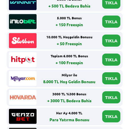
TIKLA
+ 500 TL Bedava Bahis
5.000 TL Bonus
TIKLA
+ 150 Freespin
10.000 TL Hoşgeldin Bonusu
TIKLA
+ 50 Freespin
Toplam 6.000 TL Bonus
TIKLA
+ 100 Freespin
Milyar ile
TIKLA
8.000 TL Hoş Geldin Bonusu
3000 TL %300 Bonus
TIKLA
+ 3000 TL Bedava Bahis
Her Ay 4.000 TL
TIKLA
Para Yatırma Bonusu