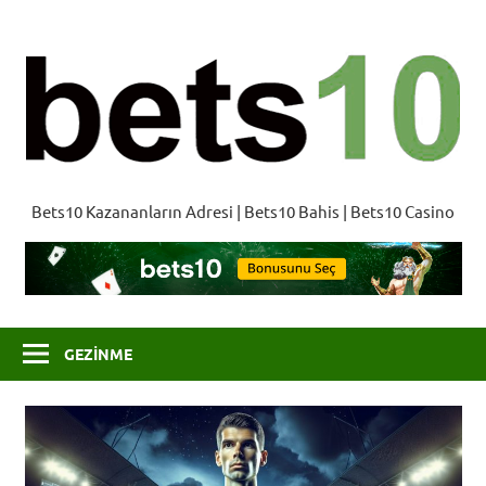
İçeriğe
geç
B
Bets10 Kazananların Adresi | Bets10 Bahis | Bets10 Casino
GEZINME