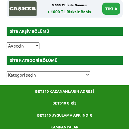
5.000 TL İade Bonusu
TIKLA
+ 1000 TL Risksiz Bahis
SITE ARŞIV BÖLÜMÜ
Site
Arşiv
Bölümü
SITE KATEGORI BÖLÜMÜ
Site
Kategori
Bölümü
BETS10 KAZANANLARIN ADRESI
BETS10 GIRIŞ
BETS10 UYGULAMA APK İNDIR
KAMPANYALAR