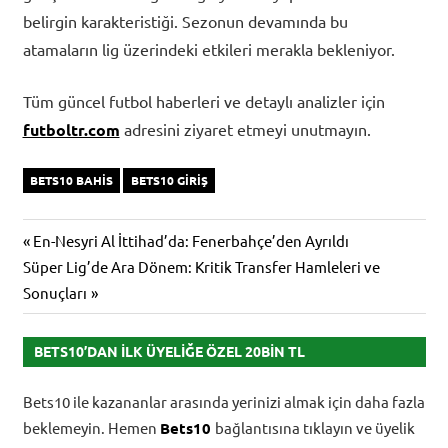
belirgin karakteristiği. Sezonun devamında bu
atamaların lig üzerindeki etkileri merakla bekleniyor.
Tüm güncel futbol haberleri ve detaylı analizler için
futboltr.com
adresini ziyaret etmeyi unutmayın.
BETS10 BAHIS
BETS10 GIRIŞ
Yazı
Previous
En-Nesyri Al İttihad’da: Fenerbahçe’den Ayrıldı
Next
Post:
Süper Lig’de Ara Dönem: Kritik Transfer Hamleleri ve
gezinmesi
Post:
Sonuçları
BETS10’DAN İLK ÜYELIĞE ÖZEL 20BIN TL
Bets10 ile kazananlar arasında yerinizi almak için daha fazla
beklemeyin. Hemen
Bets10
bağlantısına tıklayın ve üyelik