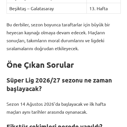
Beşiktaş – Galatasaray
13. Hafta
Bu derbiler, sezon boyunca taraftarlar için büyük bir
heyecan kaynağı olmaya devam edecek. Maçların
sonuçları, takımların moral durumlarını ve ligdeki
sıralamalarını doğrudan etkileyecek.
Öne Çıkan Sorular
Süper Lig 2026/27 sezonu ne zaman
başlayacak?
Sezon 14 Ağustos 2026’da başlayacak ve ilk hafta
maçları aynı tarihler arasında oynanacak.
Fikstür çekimleri nerede yapıldı?