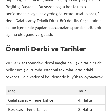
Beşiktaş Başkanı, “Bu sezon başta her takımın
performansını aynı seviyede gösterme fırsatı olacak,”
dedi. Galatasaray Teknik Direktörü de fikstür çekiminin,
sezon içerisinde yapılan planlamalar açısından kritik bir
aşama olduğunu vurguladı.
Önemli Derbi ve Tarihler
2026/27 sezonundaki derbi maçlarına ilişkin tarihler de
belirlenmiş durumda. İstanbul takımları arasındaki
rekabet, ligin kaderini belirlemede büyük rol oynayacak.
Maç
Tarih
Galatasaray – Fenerbahçe
4. Hafta
Beşiktaş – Fenerbahçe
8. Hafta