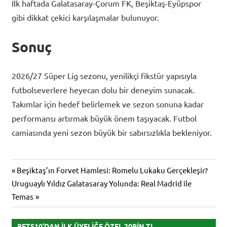
İlk haftada Galatasaray-Çorum FK, Beşiktaş-Eyüpspor
gibi dikkat çekici karşılaşmalar bulunuyor.
Sonuç
2026/27 Süper Lig sezonu, yenilikçi fikstür yapısıyla
futbolseverlere heyecan dolu bir deneyim sunacak.
Takımlar için hedef belirlemek ve sezon sonuna kadar
performansı artırmak büyük önem taşıyacak. Futbol
camiasında yeni sezon büyük bir sabırsızlıkla bekleniyor.
Yazı
Previous
Beşiktaş’ın Forvet Hamlesi: Romelu Lukaku Gerçekleşir?
Next
Post:
Uruguaylı Yıldız Galatasaray Yolunda: Real Madrid ile
gezinmesi
Post:
Temas
BETS10’DAN İLK ÜYELIĞE ÖZEL 20BIN TL