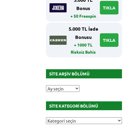
TIKLA
Bonus
+ 50 Freespin
5.000 TL İade
Bonusu
TIKLA
+ 1000 TL
Risksiz Bahis
SITE ARŞIV BÖLÜMÜ
Site
Arşiv
Bölümü
SITE KATEGORI BÖLÜMÜ
Site
Kategori