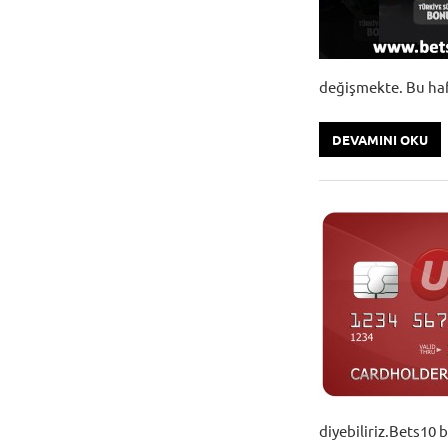
değişmekte. Bu haft
DEVAMINI OKU
diyebiliriz.Bets10 