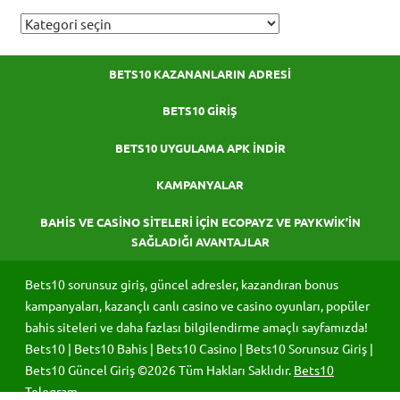
Site
Kategori
Bölümü
BETS10 KAZANANLARIN ADRESI
BETS10 GIRIŞ
BETS10 UYGULAMA APK İNDIR
KAMPANYALAR
BAHIS VE CASINO SITELERI IÇIN ECOPAYZ VE PAYKWIK’IN
SAĞLADIĞI AVANTAJLAR
Bets10 sorunsuz giriş, güncel adresler, kazandıran bonus
kampanyaları, kazançlı canlı casino ve casino oyunları, popüler
bahis siteleri ve daha fazlası bilgilendirme amaçlı sayfamızda!
Bets10 | Bets10 Bahis | Bets10 Casino | Bets10 Sorunsuz Giriş |
Bets10 Güncel Giriş ©2026 Tüm Hakları Saklıdır.
Bets10
Telegram