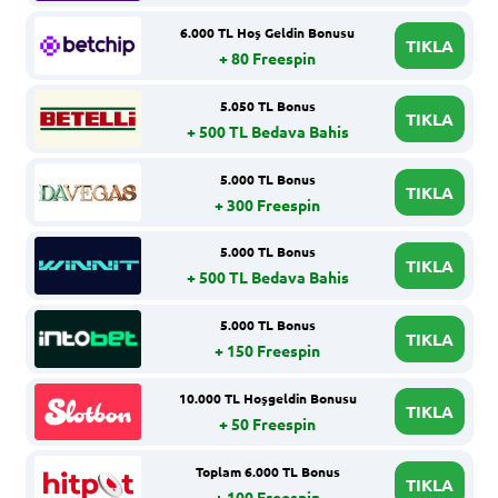
6.000 TL Hoş Geldin Bonusu
TIKLA
+ 80 Freespin
5.050 TL Bonus
TIKLA
+ 500 TL Bedava Bahis
5.000 TL Bonus
TIKLA
+ 300 Freespin
5.000 TL Bonus
TIKLA
+ 500 TL Bedava Bahis
5.000 TL Bonus
TIKLA
+ 150 Freespin
10.000 TL Hoşgeldin Bonusu
TIKLA
+ 50 Freespin
Toplam 6.000 TL Bonus
TIKLA
+ 100 Freespin