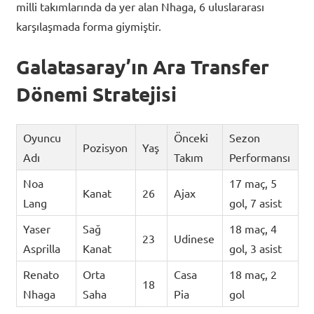
milli takımlarında da yer alan Nhaga, 6 uluslararası
karşılaşmada forma giymiştir.
Galatasaray’ın Ara Transfer
Dönemi Stratejisi
Oyuncu
Önceki
Sezon
Pozisyon
Yaş
Adı
Takım
Performansı
Noa
17 maç, 5
Kanat
26
Ajax
Lang
gol, 7 asist
Yaser
Sağ
18 maç, 4
23
Udinese
Asprilla
Kanat
gol, 3 asist
Renato
Orta
Casa
18 maç, 2
18
Nhaga
Saha
Pia
gol