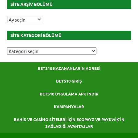
SITE ARŞIV BÖLÜMÜ
Site
Arşiv
Bölümü
SITE KATEGORI BÖLÜMÜ
Site
Kategori
Bölümü
BETS10 KAZANANLARIN ADRESI
BETS10 GIRIŞ
BETS10 UYGULAMA APK İNDIR
KAMPANYALAR
BAHIS VE CASINO SITELERI IÇIN ECOPAYZ VE PAYKWIK’IN
SAĞLADIĞI AVANTAJLAR