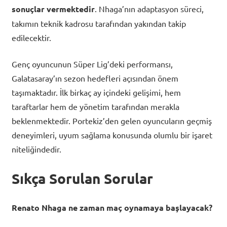
sonuçlar vermektedir
. Nhaga’nın adaptasyon süreci,
takımın teknik kadrosu tarafından yakından takip
edilecektir.
Genç oyuncunun Süper Lig’deki performansı,
Galatasaray’ın sezon hedefleri açısından önem
taşımaktadır. İlk birkaç ay içindeki gelişimi, hem
taraftarlar hem de yönetim tarafından merakla
beklenmektedir. Portekiz’den gelen oyuncuların geçmiş
deneyimleri, uyum sağlama konusunda olumlu bir işaret
niteliğindedir.
Sıkça Sorulan Sorular
Renato Nhaga ne zaman maç oynamaya başlayacak?