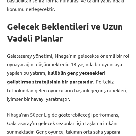
başladıktan sonra forma numarası ve takım yapısındaki
konumu netleşecektir.
Gelecek Beklentileri ve Uzun
Vadeli Planlar
Galatasaray yönetimi, Nhaga’nın gelecekte önemli bir rol
oynayacağını düşünmektedir. 18 yaşında bir oyuncuya
yapılan bu yatırım,
kulübün genç yetenekleri
geliştirme stratejisinin bir parçasıdır
. Portekiz
futbolundan gelen oyuncuların başarılı geçmiş örnekleri,
iyimser bir havayı yaratmıştır.
Nhaga’nın Süper Lig’de gösterebileceği performans,
Galatasaray’ın gelecek sezonları için taşlama imkânı
sunmaktadır. Genç oyuncu, takımın orta saha yapısını