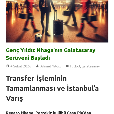
Genç Yıldız Nhaga’nın Galatasaray
Serüveni Başladı
4 Şubat 2026
Ahmet Yıldız
futbol
,
galatasaray
Transfer İşleminin
Tamamlanması ve İstanbul’a
Varış
Renato Nhaga, Portekiz kulübü Casa Pia’dan