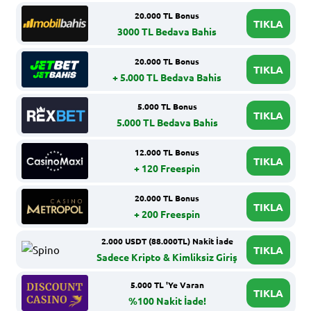
20.000 TL Bonus
TIKLA
3000 TL Bedava Bahis
20.000 TL Bonus
TIKLA
+ 5.000 TL Bedava Bahis
5.000 TL Bonus
TIKLA
5.000 TL Bedava Bahis
12.000 TL Bonus
TIKLA
+ 120 Freespin
20.000 TL Bonus
TIKLA
+ 200 Freespin
2.000 USDT (88.000TL) Nakit İade
TIKLA
Sadece Kripto & Kimliksiz Giriş
5.000 TL 'Ye Varan
TIKLA
%100 Nakit İade!