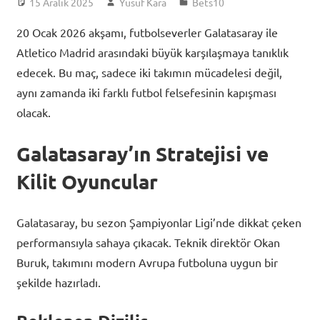
15 Aralık 2025
Yusuf Kara
Bets10
20 Ocak 2026 akşamı, futbolseverler Galatasaray ile
Atletico Madrid arasındaki büyük karşılaşmaya tanıklık
edecek. Bu maç, sadece iki takımın mücadelesi değil,
aynı zamanda iki farklı futbol felsefesinin kapışması
olacak.
Galatasaray’ın Stratejisi ve
Kilit Oyuncular
Galatasaray, bu sezon Şampiyonlar Ligi’nde dikkat çeken
performansıyla sahaya çıkacak. Teknik direktör Okan
Buruk, takımını modern Avrupa futboluna uygun bir
şekilde hazırladı.