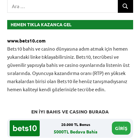
Search
ARA
for:
HEMEN TIKLA KAZANCA GEL
www.bets10.com
Bets10 bahis ve casino dünyasına adım atmak için hemen
yukarıdaki linke tıklayabilirsiniz. Bets10, tecrübesi ve
güvenilir yapısıyla bahis ve casino oyunlarında listenin üst
sıralarında. Oyuncuya kazandırma oranı (RTP) en yüksek
markalardan birisi olan Bets10 ile henüz tanışmadıysanız
hemen kaliteyi kendi gözlerinizle tecrübe edin.
EN İYI BAHIS VE CASINO BURADA
20.000 TL Bonus
GİRİŞ
5000TL Bedava Bahis