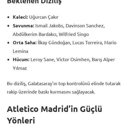
Beklenen Diziliş
Kaleci:
Uğurcan Çakır
Savunma:
Ismail Jakobs, Davinson Sanchez,
Abdülkerim Bardakcı, Wilfried Singo
Orta Saha:
İlkay Gündoğan, Lucas Torreira, Mario
Lemina
Hücum:
Leroy Sane, Victor Osimhen, Barış Alper
Yılmaz
Bu diziliş, Galatasaray’ın top kontrolünü elinde tutarak
rakip üzerinde baskı kurmasını sağlayacak.
Atletico Madrid’in Güçlü
Yönleri