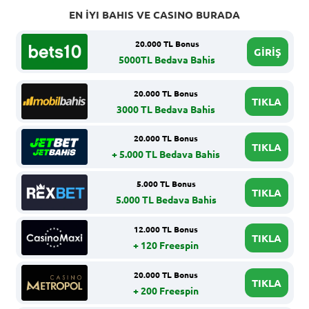
EN İYI BAHIS VE CASINO BURADA
20.000 TL Bonus
GİRİŞ
5000TL Bedava Bahis
20.000 TL Bonus
TIKLA
3000 TL Bedava Bahis
20.000 TL Bonus
TIKLA
+ 5.000 TL Bedava Bahis
5.000 TL Bonus
TIKLA
5.000 TL Bedava Bahis
12.000 TL Bonus
TIKLA
+ 120 Freespin
20.000 TL Bonus
TIKLA
+ 200 Freespin