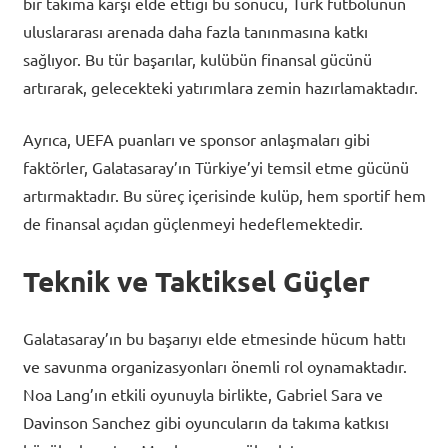
bir takıma karşı elde ettiği bu sonucu, Türk futbolunun
uluslararası arenada daha fazla tanınmasına katkı
sağlıyor. Bu tür başarılar, kulübün finansal gücünü
artırarak, gelecekteki yatırımlara zemin hazırlamaktadır.
Ayrıca, UEFA puanları ve sponsor anlaşmaları gibi
faktörler, Galatasaray’ın Türkiye’yi temsil etme gücünü
artırmaktadır. Bu süreç içerisinde kulüp, hem sportif hem
de finansal açıdan güçlenmeyi hedeflemektedir.
Teknik ve Taktiksel Güçler
Galatasaray’ın bu başarıyı elde etmesinde hücum hattı
ve savunma organizasyonları önemli rol oynamaktadır.
Noa Lang’ın etkili oyunuyla birlikte, Gabriel Sara ve
Davinson Sanchez gibi oyuncuların da takıma katkısı