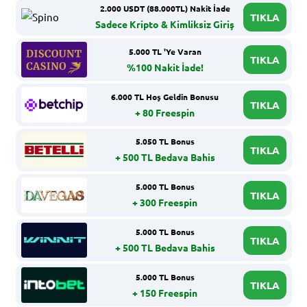
2.000 USDT (88.000TL) Nakit İade
TIKLA
Sadece Kripto & Kimliksiz Giriş
5.000 TL 'Ye Varan
TIKLA
%100 Nakit İade!
6.000 TL Hoş Geldin Bonusu
TIKLA
+ 80 Freespin
5.050 TL Bonus
TIKLA
+ 500 TL Bedava Bahis
5.000 TL Bonus
TIKLA
+ 300 Freespin
5.000 TL Bonus
TIKLA
+ 500 TL Bedava Bahis
5.000 TL Bonus
TIKLA
+ 150 Freespin