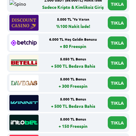
2.000 USDT (88.000TL) Nakit İade
TIKLA
Sadece Kripto & Kimliksiz Giriş
5.000 TL 'Ye Varan
TIKLA
%100 Nakit İade!
6.000 TL Hoş Geldin Bonusu
TIKLA
+ 80 Freespin
5.050 TL Bonus
TIKLA
+ 500 TL Bedava Bahis
5.000 TL Bonus
TIKLA
+ 300 Freespin
5.000 TL Bonus
TIKLA
+ 500 TL Bedava Bahis
5.000 TL Bonus
TIKLA
+ 150 Freespin