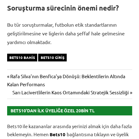
Soruşturma sürecinin önemi nedir?
Bu tür soruşturmalar, futbolun etik standartlarının
geliştirilmesine ve liglerin daha şeffaf hale gelmesine
yardımcı olmaktadır.
BETS10 BAHIS
BETS10 GIRIŞ
Yazı
Previous
Rafa Silva’nın Benfica’ya Dönüşü: Beklentilerin Altında
Post:
Kalan Performans
gezinmesi
Next
Sarı Lacivertlilerin Kaos Ortamındaki Stratejik Sessizliği
Post:
BETS10’DAN İLK ÜYELIĞE ÖZEL 20BIN TL
Bets10 ile kazananlar arasında yerinizi almak için daha fazla
beklemeyin. Hemen
Bets10
bağlantısına tıklayın ve üyelik