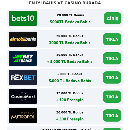
EN İYI BAHIS VE CASINO BURADA
20.000 TL Bonus
GİRİŞ
5000TL Bedava Bahis
20.000 TL Bonus
TIKLA
3000 TL Bedava Bahis
20.000 TL Bonus
TIKLA
+ 5.000 TL Bedava Bahis
5.000 TL Bonus
TIKLA
5.000 TL Bedava Bahis
12.000 TL Bonus
TIKLA
+ 120 Freespin
20.000 TL Bonus
TIKLA
+ 200 Freespin