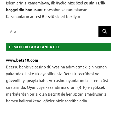
işlemlerinizi tamamlayın, ilk üyeliğinize özel
20Bin TL'lik
hoşgeldin bonusunuz
hesabınıza tanımlansın.
Kazananların adresi Bets10 sizleri bekliyor!
Search
ARA
for:
HEMEN TIKLA KAZANCA GEL
www.bets10.com
Bets10 bahis ve casino dünyasına adım atmak için hemen
yukarıdaki linke tıklayabilirsiniz. Bets10, tecrübesi ve
güvenilir yapısıyla bahis ve casino oyunlarında listenin üst
sıralarında. Oyuncuya kazandırma oranı (RTP) en yüksek
markalardan birisi olan Bets10 ile henüz tanışmadıysanız
hemen kaliteyi kendi gözlerinizle tecrübe edin.