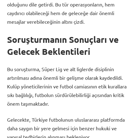
olduğunu dile getirdi. Bu tür operasyonların, hem
caydırıcı olabileceği hem de geleceğe dair önemli
mesajlar verebileceğinin altını çizdi.
Soruşturmanın Sonuçları ve
Gelecek Beklentileri
Bu soruşturma, Süper Lig ve alt liglerde disiplinin
artırılması adına önemli bir gelişme olarak kaydedildi.
Kulüp yöneticilerinin ve futbol camiasının etik kurallara
sıkı bağlılığı, futbolun sürdürülebilirliği açısından kritik
önem taşımaktadır.
Gelecekte, Türkiye futbolunun uluslararası platformda
daha saygın bir yere gelmesi için benzer hukuki ve
yapısal tedbirlerin alınması bekleniyor.