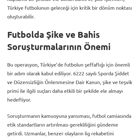
Türkiye futbolunun geleceği için kritik bir dönüm noktası
oluşturabilir.
Futbolda Şike ve Bahis
Soruşturmalarının Önemi
Bu operasyon, Türkiye’de futbolun şeffaflığı için önemli
bir adım olarak kabul ediliyor. 6222 sayılı Sporda Şiddet
ve Düzensizliğin Önlenmesine Dair Kanun, şike ve teşvik
primi ile ilgili suçları daha etkili bir şekilde ele almayı
hedefliyor.
Soruşturmanın kamuoyuna yansıması, futbol camiasında
etik standartların artırılması gerekliliğini gündeme
getirdi. Uzmanlar, benzer olayların lig rekabetini