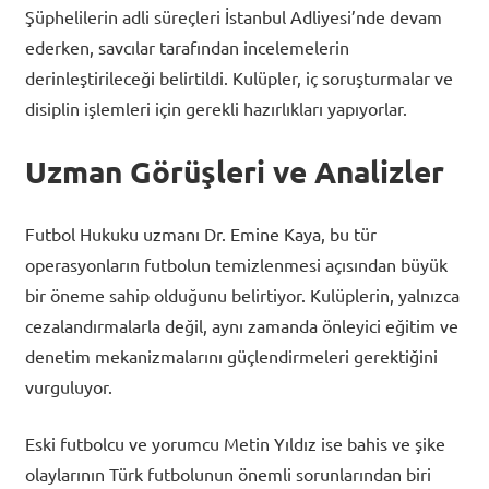
Şüphelilerin adli süreçleri İstanbul Adliyesi’nde devam
ederken, savcılar tarafından incelemelerin
derinleştirileceği belirtildi. Kulüpler, iç soruşturmalar ve
disiplin işlemleri için gerekli hazırlıkları yapıyorlar.
Uzman Görüşleri ve Analizler
Futbol Hukuku uzmanı Dr. Emine Kaya, bu tür
operasyonların futbolun temizlenmesi açısından büyük
bir öneme sahip olduğunu belirtiyor. Kulüplerin, yalnızca
cezalandırmalarla değil, aynı zamanda önleyici eğitim ve
denetim mekanizmalarını güçlendirmeleri gerektiğini
vurguluyor.
Eski futbolcu ve yorumcu Metin Yıldız ise bahis ve şike
olaylarının Türk futbolunun önemli sorunlarından biri