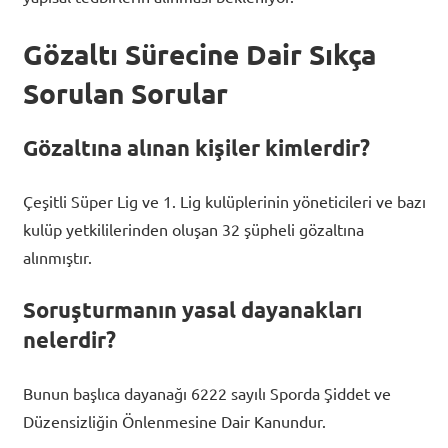
Gözaltı Sürecine Dair Sıkça
Sorulan Sorular
Gözaltına alınan kişiler kimlerdir?
Çeşitli Süper Lig ve 1. Lig kulüplerinin yöneticileri ve bazı
kulüp yetkililerinden oluşan 32 şüpheli gözaltına
alınmıştır.
Soruşturmanın yasal dayanakları
nelerdir?
Bunun başlıca dayanağı 6222 sayılı Sporda Şiddet ve
Düzensizliğin Önlenmesine Dair Kanundur.