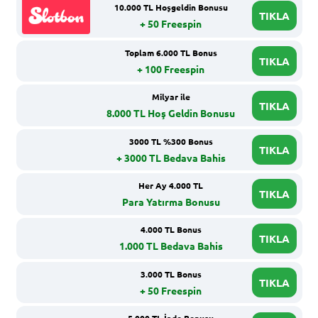
10.000 TL Hoşgeldin Bonusu
TIKLA
+ 50 Freespin
Toplam 6.000 TL Bonus
TIKLA
+ 100 Freespin
Milyar ile
TIKLA
8.000 TL Hoş Geldin Bonusu
3000 TL %300 Bonus
TIKLA
+ 3000 TL Bedava Bahis
Her Ay 4.000 TL
TIKLA
Para Yatırma Bonusu
4.000 TL Bonus
TIKLA
1.000 TL Bedava Bahis
3.000 TL Bonus
TIKLA
+ 50 Freespin