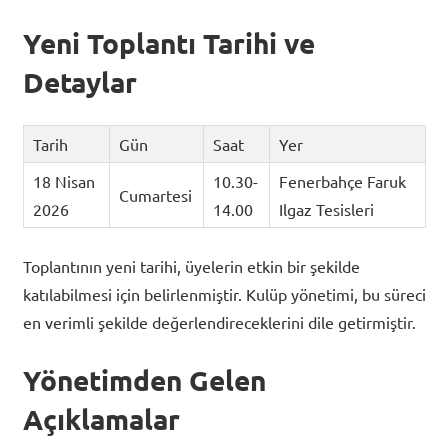
Yeni Toplantı Tarihi ve
Detaylar
Tarih
Gün
Saat
Yer
18 Nisan
10.30-
Fenerbahçe Faruk
Cumartesi
2026
14.00
Ilgaz Tesisleri
Toplantının yeni tarihi, üyelerin etkin bir şekilde
katılabilmesi için belirlenmiştir. Kulüp yönetimi, bu süreci
en verimli şekilde değerlendireceklerini dile getirmiştir.
Yönetimden Gelen
Açıklamalar