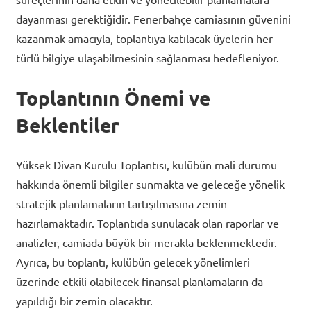
dayanması gerektiğidir. Fenerbahçe camiasının güvenini
kazanmak amacıyla, toplantıya katılacak üyelerin her
türlü bilgiye ulaşabilmesinin sağlanması hedefleniyor.
Toplantının Önemi ve
Beklentiler
Yüksek Divan Kurulu Toplantısı, kulübün mali durumu
hakkında önemli bilgiler sunmakta ve geleceğe yönelik
stratejik planlamaların tartışılmasına zemin
hazırlamaktadır. Toplantıda sunulacak olan raporlar ve
analizler, camiada büyük bir merakla beklenmektedir.
Ayrıca, bu toplantı, kulübün gelecek yönelimleri
üzerinde etkili olabilecek finansal planlamaların da
yapıldığı bir zemin olacaktır.