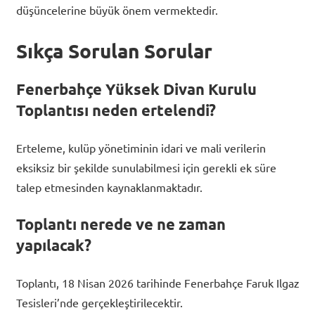
düşüncelerine büyük önem vermektedir.
Sıkça Sorulan Sorular
Fenerbahçe Yüksek Divan Kurulu
Toplantısı neden ertelendi?
Erteleme, kulüp yönetiminin idari ve mali verilerin
eksiksiz bir şekilde sunulabilmesi için gerekli ek süre
talep etmesinden kaynaklanmaktadır.
Toplantı nerede ve ne zaman
yapılacak?
Toplantı, 18 Nisan 2026 tarihinde Fenerbahçe Faruk Ilgaz
Tesisleri’nde gerçekleştirilecektir.