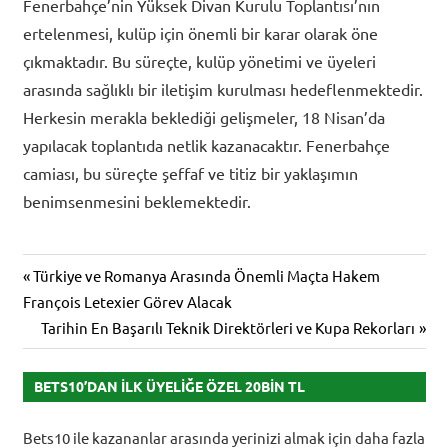
Fenerbahçe’nin Yüksek Divan Kurulu Toplantısı’nın
ertelenmesi, kulüp için önemli bir karar olarak öne
çıkmaktadır. Bu süreçte, kulüp yönetimi ve üyeleri
arasında sağlıklı bir iletişim kurulması hedeflenmektedir.
Herkesin merakla beklediği gelişmeler, 18 Nisan’da
yapılacak toplantıda netlik kazanacaktır. Fenerbahçe
camiası, bu süreçte şeffaf ve titiz bir yaklaşımın
benimsenmesini beklemektedir.
Yazı
Previous
Türkiye ve Romanya Arasında Önemli Maçta Hakem
Post:
François Letexier Görev Alacak
gezinmesi
Next
Tarihin En Başarılı Teknik Direktörleri ve Kupa Rekorları
Post:
BETS10’DAN İLK ÜYELIĞE ÖZEL 20BIN TL
Bets10 ile kazananlar arasında yerinizi almak için daha fazla