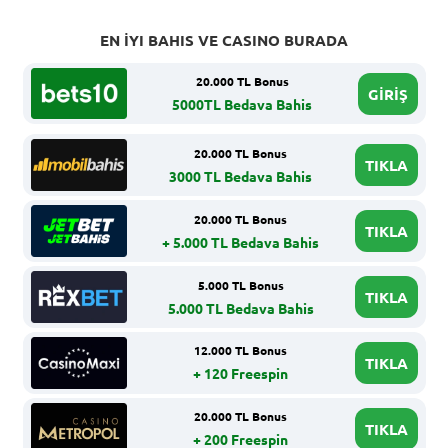
EN İYI BAHIS VE CASINO BURADA
20.000 TL Bonus
GİRİŞ
5000TL Bedava Bahis
20.000 TL Bonus
TIKLA
3000 TL Bedava Bahis
20.000 TL Bonus
TIKLA
+ 5.000 TL Bedava Bahis
5.000 TL Bonus
TIKLA
5.000 TL Bedava Bahis
12.000 TL Bonus
TIKLA
+ 120 Freespin
20.000 TL Bonus
TIKLA
+ 200 Freespin