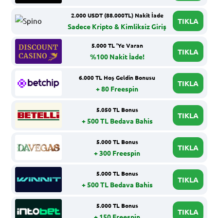
2.000 USDT (88.000TL) Nakit İade
TIKLA
Sadece Kripto & Kimliksiz Giriş
5.000 TL 'Ye Varan
TIKLA
%100 Nakit İade!
6.000 TL Hoş Geldin Bonusu
TIKLA
+ 80 Freespin
5.050 TL Bonus
TIKLA
+ 500 TL Bedava Bahis
5.000 TL Bonus
TIKLA
+ 300 Freespin
5.000 TL Bonus
TIKLA
+ 500 TL Bedava Bahis
5.000 TL Bonus
TIKLA
+ 150 Freespin