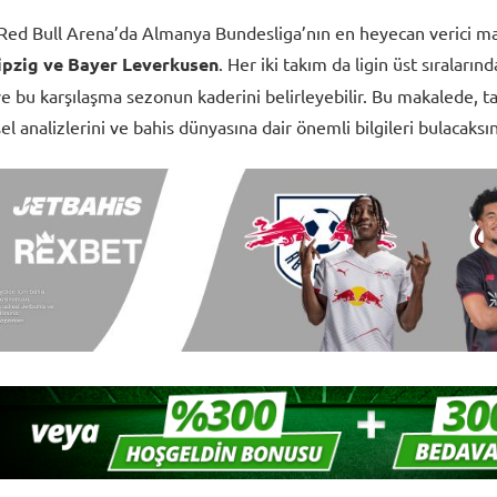
 Red Bull Arena’da Almanya Bundesliga’nın en heyecan verici ma
ipzig ve Bayer Leverkusen
. Her iki takım da ligin üst sıraların
 bu karşılaşma sezonun kaderini belirleyebilir. Bu makalede, t
sel analizlerini ve bahis dünyasına dair önemli bilgileri bulacaksın