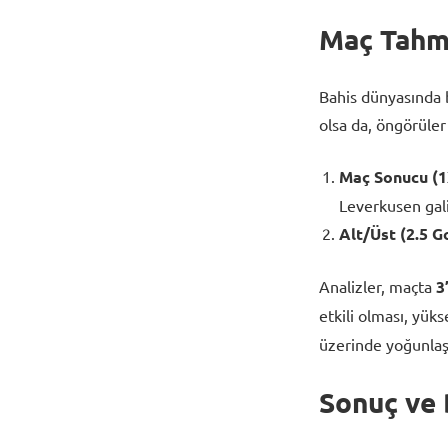
Maç Tahmi
Bahis dünyasında 
olsa da, öngörüler
Maç Sonucu (1
Leverkusen gali
Alt/Üst (2.5 Go
Analizler, maçta
3
etkili olması, yük
üzerinde yoğunlaş
Sonuç ve