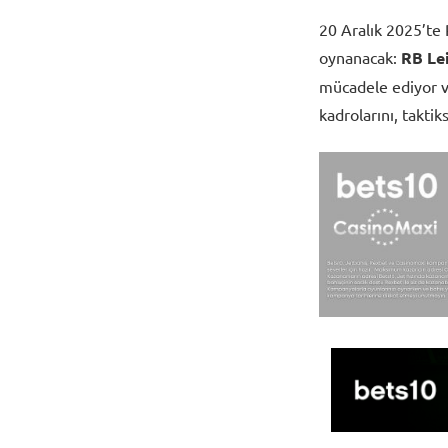
20 Aralık 2025’te
oynanacak:
RB Le
mücadele ediyor ve
kadrolarını, taktik