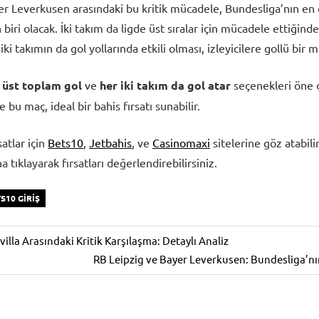
er Leverkusen arasındaki bu kritik mücadele, Bundesliga’nın en 
 biri olacak. İki takım da ligde üst sıralar için mücadele ettiğin
ki takımın da gol yollarında etkili olması, izleyicilere gollü bir ma
n
üst toplam gol
ve
her iki takım da gol atar
seçenekleri öne ç
le bu maç, ideal bir bahis fırsatı sunabilir.
satlar için
Bets10
,
Jetbahis
, ve
Casinomaxi
sitelerine göz atabilir
a tıklayarak fırsatları değerlendirebilirsiniz.
S10 GIRIŞ
illa Arasındaki Kritik Karşılaşma: Detaylı Analiz
Next
RB Leipzig ve Bayer Leverkusen: Bundesliga’nın
i
Post: