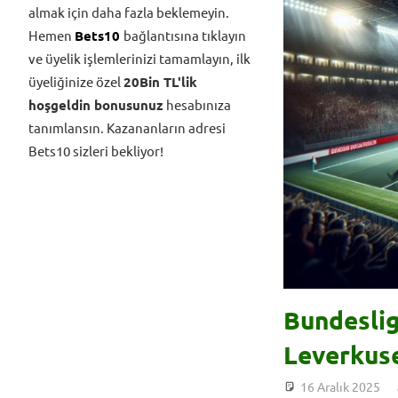
almak için daha fazla beklemeyin.
Hemen
Bets10
bağlantısına tıklayın
ve üyelik işlemlerinizi tamamlayın, ilk
üyeliğinize özel
20Bin TL'lik
hoşgeldin bonusunuz
hesabınıza
tanımlansın. Kazananların adresi
Bets10 sizleri bekliyor!
Bundeslig
Leverkus
16 Aralık 2025