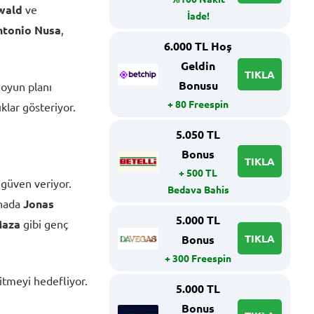
wald
ve
İade!
ntonio Nusa
,
6.000 TL Hoş
Geldin
TIKLA
Bonusu
 oyun planı
+ 80 Freespin
lar gösteriyor.
5.050 TL
Bonus
TIKLA
+ 500 TL
güven veriyor.
Bedava Bahis
ahada
Jonas
5.000 TL
Maza
gibi genç
TIKLA
Bonus
+ 300 Freespin
gitmeyi hedefliyor.
5.000 TL
Bonus