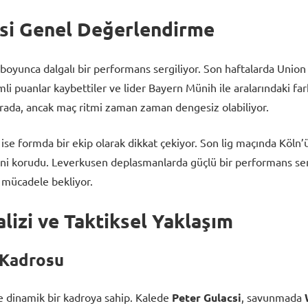
si Genel Değerlendirme
boyunca dalgalı bir performans sergiliyor. Son haftalarda Union 
li puanlar kaybettiler ve lider Bayern Münih ile aralarındaki fark
sırada, ancak maç ritmi zaman zaman dengesiz olabiliyor.
ise formda bir ekip olarak dikkat çekiyor. Son lig maçında Köln
rini korudu. Leverkusen deplasmanlarda güçlü bir performans ser
 mücadele bekliyor.
lizi ve Taktiksel Yaklaşım
 Kadrosu
e dinamik bir kadroya sahip. Kalede
Peter Gulacsi
, savunmada