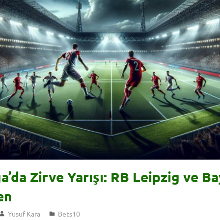
a’da Zirve Yarışı: RB Leipzig ve B
en
Yusuf Kara
Bets10