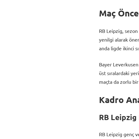
Maç Önce
RB Leipzig, sezon 
yenilgi alarak önem
anda ligde ikinci 
Bayer Leverkusen 
üst sıralardaki ye
maçta da zorlu bir
Kadro Ana
RB Leipzig
RB Leipzig genç v