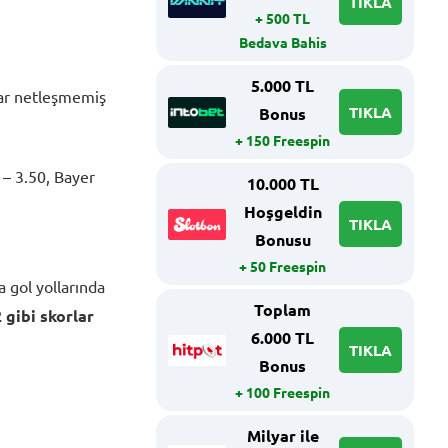
TIKLA
+ 500 TL
Bedava Bahis
5.000 TL
lar netleşmemiş
TIKLA
Bonus
+ 150 Freespin
 – 3.50, Bayer
10.000 TL
Hoşgeldin
TIKLA
Bonusu
+ 50 Freespin
a gol yollarında
Toplam
 gibi skorlar
6.000 TL
TIKLA
Bonus
+ 100 Freespin
Milyar ile