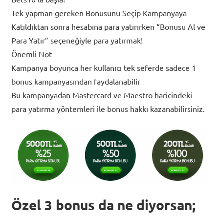
Tek yapman gereken Bonusunu Seçip Kampanyaya
Katıldıktan sonra hesabına para yatırırken “Bonusu Al ve
Para Yatır” seçeneğiyle para yatırmak!
Önemli Not
Kampanya boyunca her kullanıcı tek seferde sadece 1
bonus kampanyasından faydalanabilir
Bu kampanyadan Mastercard ve Maestro haricindeki
para yatırma yöntemleri ile bonus hakkı kazanabilirsiniz.
Özel 3 bonus da ne diyorsan;