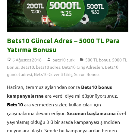
Bets10 Güncel Adres – 5000 TL Para
Yatırma Bonusu
6 Ağustos 2018
bets10 turk
500 TL bonus
,
5000 TL
Bonus
,
Bets10
,
bets10 adres
,
Bets10 Giriş Adresleri
,
Bets10
güncel adresi
,
Bets10 Güvenli Giriş
,
Sezon Bonusu
Haziran, temmuz aylarından sonra
Bets10
bonus
kampanyalarına
ara verdi diye mi düşünüyorsunuz.
Bets10
ara vermeden sizler, kullanıcıları için
çalışmalarına devam ediyor.
Sezonun başlamasına
özel
yayınlamış olduğu 3 ü bir arada kampanyası şimdiden
milyonlara ulaştı. Sende bu kampanyalardan hemen