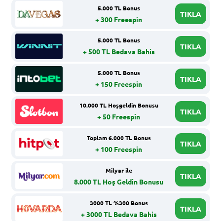
5.000 TL Bonus
TIKLA
+ 300 Freespin
5.000 TL Bonus
TIKLA
+ 500 TL Bedava Bahis
5.000 TL Bonus
TIKLA
+ 150 Freespin
10.000 TL Hoşgeldin Bonusu
TIKLA
+ 50 Freespin
Toplam 6.000 TL Bonus
TIKLA
+ 100 Freespin
Milyar ile
TIKLA
8.000 TL Hoş Geldin Bonusu
3000 TL %300 Bonus
TIKLA
+ 3000 TL Bedava Bahis