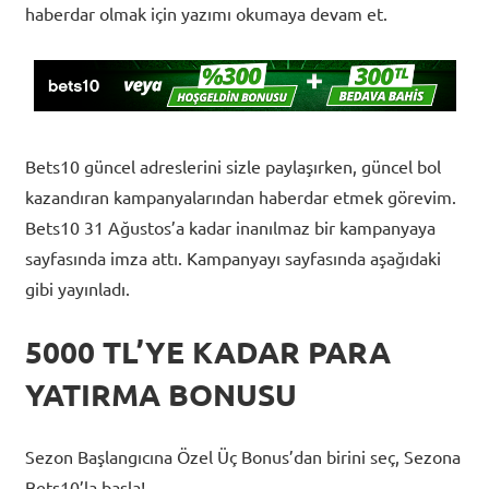
haberdar olmak için yazımı okumaya devam et.
Bets10 güncel adreslerini sizle paylaşırken, güncel bol
kazandıran kampanyalarından haberdar etmek görevim.
Bets10 31 Ağustos’a kadar inanılmaz bir kampanyaya
sayfasında imza attı. Kampanyayı sayfasında aşağıdaki
gibi yayınladı.
5000 TL’YE KADAR PARA
YATIRMA BONUSU
Sezon Başlangıcına Özel Üç Bonus’dan birini seç, Sezona
Bets10’la başla!