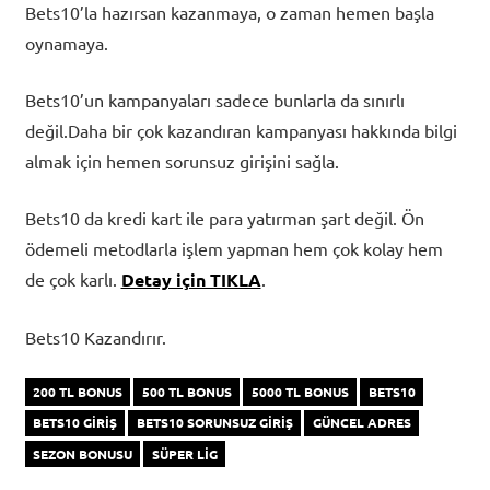
Bets10’la hazırsan kazanmaya, o zaman hemen başla
oynamaya.
Bets10’un kampanyaları sadece bunlarla da sınırlı
değil.Daha bir çok kazandıran kampanyası hakkında bilgi
almak için hemen sorunsuz girişini sağla.
Bets10 da kredi kart ile para yatırman şart değil. Ön
ödemeli metodlarla işlem yapman hem çok kolay hem
de çok karlı.
Detay için TIKLA
.
Bets10 Kazandırır.
200 TL BONUS
500 TL BONUS
5000 TL BONUS
BETS10
BETS10 GIRIŞ
BETS10 SORUNSUZ GIRIŞ
GÜNCEL ADRES
SEZON BONUSU
SÜPER LIG