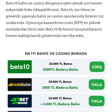
Bets10 bahis ve casino dünyasına adım atmak için hemen
yukarıdaki linke tıklayabilirsiniz. Bets10, tecrübesi ve
güvenilir yapısıyla bahis ve casino oyunlarında listenin üst
sıralarında. Oyuncuya kazandırma oranı (RTP) en yüksek
markalardan birisi olan Bets10 ile henüz tanışmadıysanız
hemen kaliteyi kendi gözlerinizle tecrübe edin.
EN İYI BAHIS VE CASINO BURADA
20.000 TL Bonus
GİRİŞ
5000TL Bedava Bahis
20.000 TL Bonus
TIKLA
3000 TL Bedava Bahis
20.000 TL Bonus
TIKLA
+ 5.000 TL Bedava Bahis