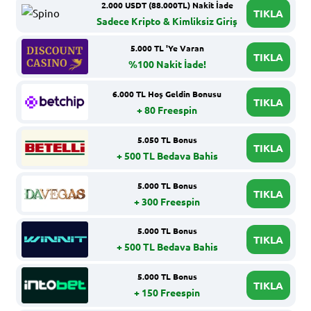
2.000 USDT (88.000TL) Nakit İade
TIKLA
Sadece Kripto & Kimliksiz Giriş
5.000 TL 'Ye Varan
TIKLA
%100 Nakit İade!
6.000 TL Hoş Geldin Bonusu
TIKLA
+ 80 Freespin
5.050 TL Bonus
TIKLA
+ 500 TL Bedava Bahis
5.000 TL Bonus
TIKLA
+ 300 Freespin
5.000 TL Bonus
TIKLA
+ 500 TL Bedava Bahis
5.000 TL Bonus
TIKLA
+ 150 Freespin