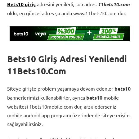
Bets10 giriş
adresini yeniledi, son adres
11bets10.com
oldu, en güncel adres şu anda www.11bets10.com dur.
Bets10 Giriş Adresi Yenilendi
11Bets10.Com
Siteye girişte problem yaşamaya devam edenler
bets10
bannerlerimizi kullanabilirler, ayrıca
bets10
mobile
websitesi 1bets10mobile.com dur, arzu ederseniz
mobile android app programı üzerindende siteye erişim
sağlayabilirsiniz.